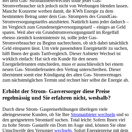
Bei dem Gas- Stromanbieterwechsel sollte jeder Gas-
Stromverbraucher sich jedoch nicht von Werbungen blenden lassen.
Manche Konzerne werben damit, die KWh Energie zu dem
bestimmten Betrag unter dem Gas- Strompreis des GrundGas-
Stromversorgungstarifes anzubieten. Natürlich kann jeder dadurch –
im Vergleich zum Grundenergieversorgungstarif – einiges an Geld
sparen. Weil aber ein Grundstromversorgungstarif im Regelfall
ebenso ziemlich kostenintensiv ist, sollte jeder Gas-
Stromverbraucher zu Beginn nachrechnen, ob sich dabei tatsächlich
Geld einsparen lässt. Um viele passendsten Energietarife zu suchen,
hilft Ihnen der gratis Tarifvergleich. Dieser Anbieter Wechsel ist
wirklich einfach: Hat sich ein Kunde für den neuen
Energielieferanten entschieden, muss er ausschliesslich bei einem
neuen Gas- Stromlieferanten den Vertrag unterschreiben. Dieser
übernimmt somit eine Kündigung des alten Gas- Stromvertrages
zum nächstmöglichen Termin und rechnet hier selbst die Energie ab.
Erhöht der Strom- Gasversorger diese Preise
regelmässig und Sie erfahren nicht, weshalb?
Durch diese Strom- Gaspreiserhöhungen überlegen viele
alteingesessene Kunden, ob Sie Ihre
Stromanbieter wechseln
und so
den geeigneteren Stromtarif suchen. Total leicht: Sofern Ihnen viel
zu hohe Strom- Gastarife ein Dorn im Auge sind, können Sie ohne
Umschweife den Versorger
wechseln
. Sofort Energiepreise mit dem