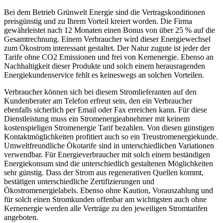
Bei dem Betrieb Grünwelt Energie sind die Vertragskonditionen
preisgünstig und zu Ihrem Vorteil kreiert worden. Die Firma
gewährleistet nach 12 Monaten einen Bonus von über 25 % auf die
Gesamtrechnung. Einem Verbraucher wird dieser Energiewechsel
zum Ökostrom interessant gestaltet. Der Natur zugute ist jeder der
Tarife ohne CO2 Emissionen und frei von Kernenergie. Ebenso an
Nachhaltigkeit dieser Produkte und solch einem herausragenden
Energiekundenservice fehlt es keineswegs an solchen Vorteilen.
Verbraucher können sich bei diesem Stromlieferanten auf den
Kundenberater am Telefon erfreut sein, den ein Verbraucher
ebenfalls sicherlich per Email oder Fax erreichen kann. Für diese
Dienstleistung muss ein Stromenergieabnehmer mit keinem
kostenspieligen Stromenergie Tarif bezahlen. Von diesen günstigen
Kontaktmöglichkeiten profitiert auch so ein Treustromenergiekunde.
Umweltfreundliche Ökotarife sind in unterschiedlichen Variationen
verwendbar. Für Energieverbraucher mit solch einem beständigen
Energiekonsum sind die unterschiedlich gestaltenen Möglichkeiten
sehr günstig. Dass der Strom aus regenerativen Quellen kommt,
bestätigen unterschiedliche Zertifizierungen und
Ökostromenergielabels. Ebenso ohne Kaution, Vorauszahlung und
für solch einen Stromkunden offenbar am wichtigsten auch ohne
Kernenergie werden alle Verträge zu den jeweiligen Stromtarifen
angeboten.