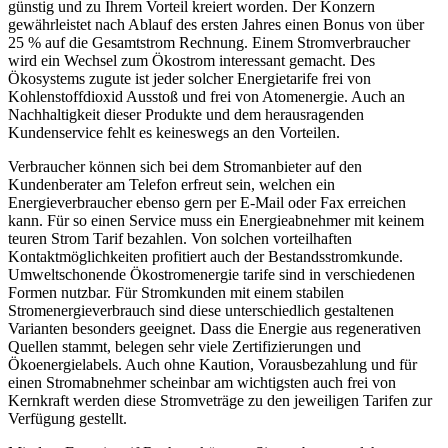
günstig und zu Ihrem Vorteil kreiert worden. Der Konzern
gewährleistet nach Ablauf des ersten Jahres einen Bonus von über
25 % auf die Gesamtstrom Rechnung. Einem Stromverbraucher
wird ein Wechsel zum Ökostrom interessant gemacht. Des
Ökosystems zugute ist jeder solcher Energietarife frei von
Kohlenstoffdioxid Ausstoß und frei von Atomenergie. Auch an
Nachhaltigkeit dieser Produkte und dem herausragenden
Kundenservice fehlt es keineswegs an den Vorteilen.
Verbraucher können sich bei dem Stromanbieter auf den
Kundenberater am Telefon erfreut sein, welchen ein
Energieverbraucher ebenso gern per E-Mail oder Fax erreichen
kann. Für so einen Service muss ein Energieabnehmer mit keinem
teuren Strom Tarif bezahlen. Von solchen vorteilhaften
Kontaktmöglichkeiten profitiert auch der Bestandsstromkunde.
Umweltschonende Ökostromenergie tarife sind in verschiedenen
Formen nutzbar. Für Stromkunden mit einem stabilen
Stromenergieverbrauch sind diese unterschiedlich gestaltenen
Varianten besonders geeignet. Dass die Energie aus regenerativen
Quellen stammt, belegen sehr viele Zertifizierungen und
Ökoenergielabels. Auch ohne Kaution, Vorausbezahlung und für
einen Stromabnehmer scheinbar am wichtigsten auch frei von
Kernkraft werden diese Stromveträge zu den jeweiligen Tarifen zur
Verfügung gestellt.