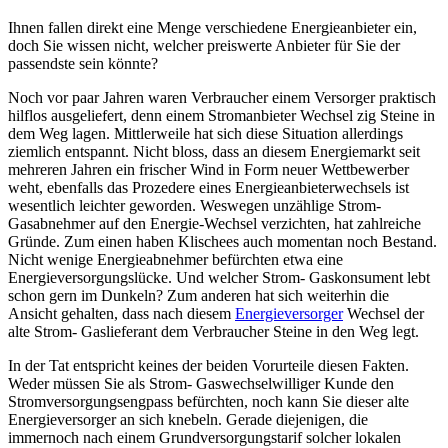
Ihnen fallen direkt eine Menge verschiedene Energieanbieter ein,
doch Sie wissen nicht, welcher preiswerte Anbieter für Sie der
passendste sein könnte?
Noch vor paar Jahren waren Verbraucher einem Versorger praktisch
hilflos ausgeliefert, denn einem Stromanbieter Wechsel zig Steine in
dem Weg lagen. Mittlerweile hat sich diese Situation allerdings
ziemlich entspannt. Nicht bloss, dass an diesem Energiemarkt seit
mehreren Jahren ein frischer Wind in Form neuer Wettbewerber
weht, ebenfalls das Prozedere eines Energieanbieterwechsels ist
wesentlich leichter geworden. Weswegen unzählige Strom-
Gasabnehmer auf den Energie-Wechsel verzichten, hat zahlreiche
Gründe. Zum einen haben Klischees auch momentan noch Bestand.
Nicht wenige Energieabnehmer befürchten etwa eine
Energieversorgungslücke. Und welcher Strom- Gaskonsument lebt
schon gern im Dunkeln? Zum anderen hat sich weiterhin die
Ansicht gehalten, dass nach diesem
Energieversorger
Wechsel der
alte Strom- Gaslieferant dem Verbraucher Steine in den Weg legt.
In der Tat entspricht keines der beiden Vorurteile diesen Fakten.
Weder müssen Sie als Strom- Gaswechselwilliger Kunde den
Stromversorgungsengpass befürchten, noch kann Sie dieser alte
Energieversorger an sich knebeln. Gerade diejenigen, die
immernoch nach einem Grundversorgungstarif solcher lokalen