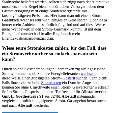
Stadtwerke beliefert werden, sollten sich zügig nach der Alternative
umsehen. In der Regel bieten die örtlichen Versorger neben dem
Grundversorgungstarif einige Sonderenergietarife mit
kostengünstigeren Preisen an. Hier kann man mit einem Strom-
Gasanbieterwechsel sehr wohl einiges an Geld sparen. Doch da ja
immer mehr Anbieter ausserörtlich tätig sind und auf diese Weise
mehr Wettbewerb in den Strom- Gasmarkt kommt, ist mit dem
Energielieferantwechsel in aller Regel noch mehr
Energiekostensparpotenzial drin.
Wieso teure Stromkosten zahlen, für den Fall, dass
ein Stromverbraucher so einfach sparsam sein
kann?
Durch solche Kostenerhöhungen überdenken zig alteingesessene
Stromverbraucher, ob Sie Ihre Energielieferanten
wechseln
und auf
diese Weise einen günstigeren Strom-
Gastarif
suchen. Sehr leicht:
Falls Ihnen viel zu hohe
Stromkosten
ein Dorn im Auge sind,
können Sie ohne Umschweife einen Strom- Gasversorger wechseln.
Sofort Strom- Gaspreise mit dem Tarifrechner für
Albstadtwerke
GmbH
,
Goethestraße 91
aus
72461 Albstadt
miteinander
vergleichen, solch ein geeignetes Strom- Gasangebot heraussuchen
und nach
Albstadt
wechseln.