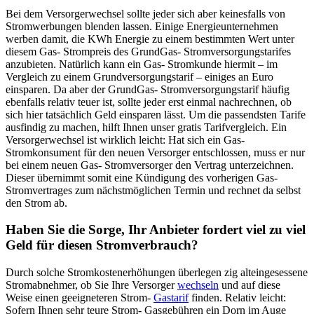
Bei dem Versorgerwechsel sollte jeder sich aber keinesfalls von
Stromwerbungen blenden lassen. Einige Energieunternehmen
werben damit, die KWh Energie zu einem bestimmten Wert unter
diesem Gas- Strompreis des GrundGas- Stromversorgungstarifes
anzubieten. Natürlich kann ein Gas- Stromkunde hiermit – im
Vergleich zu einem Grundversorgungstarif – einiges an Euro
einsparen. Da aber der GrundGas- Stromversorgungstarif häufig
ebenfalls relativ teuer ist, sollte jeder erst einmal nachrechnen, ob
sich hier tatsächlich Geld einsparen lässt. Um die passendsten Tarife
ausfindig zu machen, hilft Ihnen unser gratis Tarifvergleich. Ein
Versorgerwechsel ist wirklich leicht: Hat sich ein Gas-
Stromkonsument für den neuen Versorger entschlossen, muss er nur
bei einem neuen Gas- Stromversorger den Vertrag unterzeichnen.
Dieser übernimmt somit eine Kündigung des vorherigen Gas-
Stromvertrages zum nächstmöglichen Termin und rechnet da selbst
den Strom ab.
Haben Sie die Sorge, Ihr Anbieter fordert viel zu viel
Geld für diesen Stromverbrauch?
Durch solche Stromkostenerhöhungen überlegen zig alteingesessene
Stromabnehmer, ob Sie Ihre Versorger
wechseln
und auf diese
Weise einen geeigneteren Strom-
Gastarif
finden. Relativ leicht:
Sofern Ihnen sehr teure Strom- Gasgebühren ein Dorn im Auge