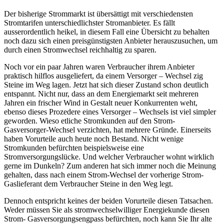
Der bisherige Strommarkt ist übersättigt mit verschiedensten
Stromtarifen unterschiedlichster Stromanbieter. Es fällt
ausserordentlich heikel, in diesem Fall eine Übersicht zu behalten
noch dazu sich einen preisgünstigsten Anbieter herauszusuchen, um
durch einen Stromwechsel reichhaltig zu sparen.
Noch vor ein paar Jahren waren Verbraucher ihrem Anbieter
praktisch hilflos ausgeliefert, da einem Versorger – Wechsel zig
Steine im Weg lagen. Jetzt hat sich dieser Zustand schon deutlich
entspannt. Nicht nur, dass an dem Energiemarkt seit mehreren
Jahren ein frischer Wind in Gestalt neuer Konkurrenten weht,
ebenso dieses Prozedere eines Versorger – Wechsels ist viel simpler
geworden. Wieso etliche Stromkunden auf den Strom-
Gasversorger-Wechsel verzichten, hat mehrere Gründe. Einerseits
haben Vorurteile auch heute noch Bestand. Nicht wenige
Stromkunden befürchten beispielsweise eine
Stromversorgungslücke. Und welcher Verbraucher wohnt wirklich
gerne im Dunkeln? Zum anderen hat sich immer noch die Meinung
gehalten, dass nach einem Strom-Wechsel der vorherige Strom-
Gaslieferant dem Verbraucher Steine in den Weg legt.
Dennoch entspricht keines der beiden Vorurteile diesen Tatsachen.
Weder müssen Sie als stromwechselwilliger Energiekunde diesen
Strom- Gasversorgungsengpass befürchten, noch kann Sie Ihr alte