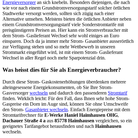
Energieversorger
an sich knebeln. Besonders diejenigen, die nach
wie vor nach einem Grundstromversorgungstarif solcher örtlichen
Stadtwerke versorgt werden, sollten sich zügig nach einer
Alternative umsehen. Meistens bieten die örtlichen Anbieter neben
einem Grundstromversorgungstarif viele Sonderstromtarife mit
preisgünstigeren Preisen an. Hier kann ein Stromverbraucher mit
dem Strom- Gaslieferant Wechsel sehr wohl einiges an Euro
einsparen. Doch da ja immer mehr Strom- Gasanbieter ausserörtlich
zur Verfügung stehen und so mehr Wettbewerb in unseren
Strommarkt eingeführt wird, ist mit einem Strom- Gaslieferant
Wechsel in aller Regel noch mehr Sparpotenzial drin.
Was heisst dies für Sie als Energieverbraucher?
Durch diese Strom- Gaskostenerhöhungen überdenken mehrere
alteingesessene Energiekonsumenten, ob Sie Ihre Strom-
Gasversorger
wechseln
und dadurch den passenderen
Stromtarif
finden. Wirklich leicht: Für den Fall, dass Ihnen sehr hohe Strom-
Gaspreise ein Dorn im Auge sind, können Sie ohne Umschweife
den Strom-
Gasanbieter wechseln
. Einfach Energiepreise mit dem
Stromtarifrechner für
E-Werke Haniel Haimhausen OHG
,
Dachauer Straße 4 a
aus
85778 Haimhausen
vergleichen, so ein
geeignetes Tarifangebot herausfinden und nach
Haimhausen
wechseln.