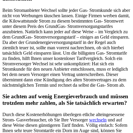
Beim Stromanbieter Wechsel sollte jeder Gas- Stromkunde sich aber
nicht von Werbungen täuschen lassen. Einige Firmen werben damit,
die Kilowattstunde Strom zu diesem bestimmten Gas- Stromwert
unter diesem Preis des GrundGas- Stromversorgungstarifes
anzubieten. Natürlich kann jeder auf diese Weise – im Vergleich zu
dem GrundGas- Stromversorgungstarif – einiges an Geld einsparen.
Da aber der Grundenergieversorgungstarif in der Regel auch
ziemlich teuer ist, sollte man vorerst nachrechnen, ob sich hierbei
tatsächlich Geld einsparen lässt. Um die billigsten Gas- Stromtarife
zu finden, hilft Ihnen unser kostenloser Tarifvergleich. Solch ein
Stromversorger Wechsel ist sehr unkompliziert: Hat sich ein
Stromkunde für den neuen Anbieter entschlossen, muss er lediglich
bei dem neuen Versorger einen Vertrag unterschreiben. Dieser
übernimmt dann eine Kündigung des alten Stromvertrages zu dem
nächstmöglichen Termin und rechnet da selbst die Gas- Strom ab.
Sie achten auf wenig Energieverbrauch und müssen
trotzdem mehr zahlen, als Sie tatsächlich erwarten?
Durch diese Kostenerhöhungen überlegen etliche alteingesessene
Strom- Gasverbraucher, ob Sie Ihre Versorger
wechseln
und auf
diese Weise diesen günstigeren Tarif finden. Völlig einfach: Sofern
Ihnen sehr teure Stromtarife ein Dorn im Auge sind, können Sie