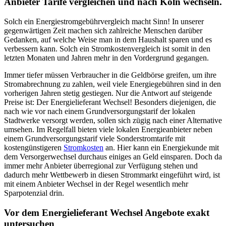
Anbieter Tarife vergleichen und nach Köln wechseln.
Solch ein Energiestromgebührvergleich macht Sinn! In unserer
gegenwärtigen Zeit machen sich zahlreiche Menschen darüber
Gedanken, auf welche Weise man in dem Haushalt sparen und es
verbessern kann. Solch ein Stromkostenvergleich ist somit in den
letzten Monaten und Jahren mehr in den Vordergrund gegangen.
Immer tiefer müssen Verbraucher in die Geldbörse greifen, um ihre
Stromabrechnung zu zahlen, weil viele Energiegebühren sind in den
vorherigen Jahren stetig gestiegen. Nur die Antwort auf steigende
Preise ist: Der Energielieferant Wechsel! Besonders diejenigen, die
nach wie vor nach einem Grundversorgungstarif der lokalen
Stadtwerke versorgt werden, sollen sich zügig nach einer Alternative
umsehen. Im Regelfall bieten viele lokalen Energieanbieter neben
einem Grundversorgungstarif viele Sonderstromtarife mit
kostengünstigeren
Stromkosten
an. Hier kann ein Energiekunde mit
dem Versorgerwechsel durchaus einiges an Geld einsparen. Doch da
immer mehr Anbieter überregional zur Verfügung stehen und
dadurch mehr Wettbewerb in diesen Strommarkt eingeführt wird, ist
mit einem Anbieter Wechsel in der Regel wesentlich mehr
Sparpotenzial drin.
Vor dem Energielieferant Wechsel Angebote exakt
untersuchen