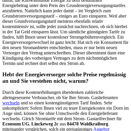
damit, die Kilowattstunde Energie zu dem bestimmten
Energiebetrag unter dem Preis des Grundenergieversorgungstarifes
anzubieten. Natürlich kann jeder damit – im Vergleich zum
Grundstromversorgungstarif – einiges an Euro einsparen. Weil aber
dieser Grundversorgungstarif meistens ebenfalls relativ
kostenintensiv ist, sollte jeder zunächst nachrechnen, ob sich hierbei
in der Tat Geld einsparen lässt. Um sämtliche günstigsten Tarife zu
finden, hilft Ihnen unser kostenloser Stromgebührenvergleich. Ein
Energieversorgerwechsel ist ganz leicht: Hat sich ein Konsument für
den neuen Stromanbieter entschieden, muss er nur beim neuen
Versorger den Vertrag unterschreiben. Dieser übernimmt dann eine
Kündigung des vorherigen Vertrages zu dem nächstmöglichen
Termin und rechnet dort selbst den Strom ab.
Hebt der Energieversorger solche Preise regelmässig
an und Sie verstehen nicht, warum?
Durch diese Kostenerhöhungen überdenken zahlreiche
alteingesessene Verbraucher, ob Sie Ihre Strom- Gaslieferanten
wechseln
und so einen kostengünstigeren Tarif finden. Sehr
unkompliziert: Sofern Ihnen viel zu teure Energiekosten ein Dorn im
Auge sind, können Sie ohne Umschweife den Energielieferant
wechseln. Gleich Stromtarife mit dem Strom- Gastarifrechner für
Econsum UG
,
Linckeweg 2c
aus
84478 Waldkraiburg
miteinander vergleichen, solch ein preisgünstiges
Angebot