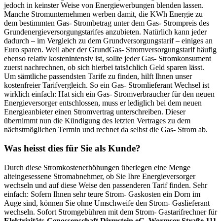
jedoch in keinster Weise von Energiewerbungen blenden lassen.
Manche Stromunternehmen werben damit, die KWh Energie zu
dem bestimmten Gas- Strombetrag unter dem Gas- Strompreis des
Grundenergieversorgungstarifes anzubieten. Natürlich kann jeder
dadurch – im Vergleich zu dem Grundversorgungstarif – einiges an
Euro sparen. Weil aber der GrundGas- Stromversorgungstarif häufig
ebenso relativ kostenintensiv ist, sollte jeder Gas- Stromkonsument
zuerst nachrechnen, ob sich hierbei tatsächlich Geld sparen lässt.
Um sämtliche passendsten Tarife zu finden, hilft Ihnen unser
kostenfreier Tarifvergleich. So ein Gas- Stromlieferant Wechsel ist
wirklich einfach: Hat sich ein Gas- Stromverbraucher für den neuen
Energieversorger entschlossen, muss er lediglich bei dem neuen
Energieanbieter einen Stromvertrag unterschreiben. Dieser
übernimmt nun die Kündigung des letzten Vertrages zu dem
nächstmöglichen Termin und rechnet da selbst die Gas- Strom ab.
Was heisst dies für Sie als Kunde?
Durch diese Stromkostenerhöhungen überlegen eine Menge
alteingesessene Stromabnehmer, ob Sie Ihre Energieversorger
wechseln und auf diese Weise den passenderen Tarif finden. Sehr
einfach: Sofern Ihnen sehr teure Strom- Gaskosten ein Dorn im
Auge sind, können Sie ohne Umschweife den Strom- Gaslieferant
wechseln. Sofort Stromgebühren mit dem Strom- Gastarifrechner für
Elektrizitäts-Genossenschaft Dirmstein eG
,
Wormser Straße 111