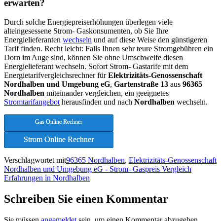
erwarten?
Durch solche Energiepreiserhöhungen überlegen viele
alteingesessene Strom- Gaskonsumenten, ob Sie Ihre
Energielieferanten
wechseln
und auf diese Weise den günstigeren
Tarif finden. Recht leicht: Falls Ihnen sehr teure Stromgebühren ein
Dorn im Auge sind, können Sie ohne Umschweife diesen
Energielieferant wechseln. Sofort Strom- Gastarife mit dem
Energietarifvergleichsrechner für
Elektrizitäts-Genossenschaft
Nordhalben und Umgebung eG
,
Gartenstraße 13
aus
96365
Nordhalben
miteinander vergleichen, ein geeignetes
Stromtarifangebot
herausfinden und nach
Nordhalben
wechseln.
Gas Online Rechner
Strom Online Rechner
Verschlagwortet mit
96365 Nordhalben
,
Elektrizitäts-Genossenschaft
Nordhalben und Umgebung eG - Strom- Gaspreis Vergleich
Erfahrungen in Nordhalben
Schreiben Sie einen Kommentar
Sie müssen
angemeldet
sein, um einen Kommentar abzugeben.