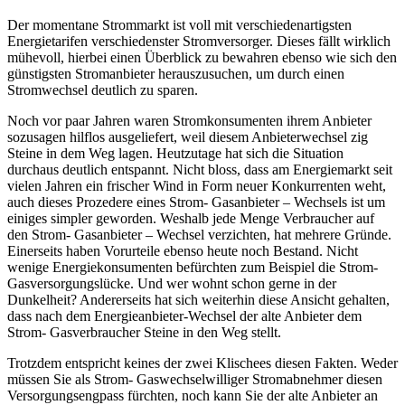
Der momentane Strommarkt ist voll mit verschiedenartigsten
Energietarifen verschiedenster Stromversorger. Dieses fällt wirklich
mühevoll, hierbei einen Überblick zu bewahren ebenso wie sich den
günstigsten Stromanbieter herauszusuchen, um durch einen
Stromwechsel deutlich zu sparen.
Noch vor paar Jahren waren Stromkonsumenten ihrem Anbieter
sozusagen hilflos ausgeliefert, weil diesem Anbieterwechsel zig
Steine in dem Weg lagen. Heutzutage hat sich die Situation
durchaus deutlich entspannt. Nicht bloss, dass am Energiemarkt seit
vielen Jahren ein frischer Wind in Form neuer Konkurrenten weht,
auch dieses Prozedere eines Strom- Gasanbieter – Wechsels ist um
einiges simpler geworden. Weshalb jede Menge Verbraucher auf
den Strom- Gasanbieter – Wechsel verzichten, hat mehrere Gründe.
Einerseits haben Vorurteile ebenso heute noch Bestand. Nicht
wenige Energiekonsumenten befürchten zum Beispiel die Strom-
Gasversorgungslücke. Und wer wohnt schon gerne in der
Dunkelheit? Andererseits hat sich weiterhin diese Ansicht gehalten,
dass nach dem Energieanbieter-Wechsel der alte Anbieter dem
Strom- Gasverbraucher Steine in den Weg stellt.
Trotzdem entspricht keines der zwei Klischees diesen Fakten. Weder
müssen Sie als Strom- Gaswechselwilliger Stromabnehmer diesen
Versorgungsengpass fürchten, noch kann Sie der alte Anbieter an