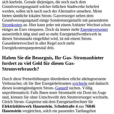
sich knebeln. Gerade diejenigen, die noch nach dem
Grundversorgungstarif solcher örtlichen Stadtwerke beliefert
werden, sollen sich rasch nach der Alternative umsehen. Meist
bieten sämtliche lokalen Strom- Gasversorger neben dem
Grundversorgungstarif einige Sonderenergietarife mit passenderen
Stromkosten
an. Hier kann jeder mit einem Anbieter Wechsel schon
einiges an Euro einsparen. Doch da immer mehr
Energieversorger
ausserörtlich tätig sind und so mehr Energietarifwettbewerb in
diesen Strommarkt eingeführt wird, ist mit einem Strom-
Gasanbieterwechsel in aller Regel noch mehr
Energiekostensparpotenzial drin.
Haben Sie die Besorgnis, Ihr Gas- Stromanbieter
fordert zu viel Geld für diesen Gas-
Stromverbrauch?
Durch diese Preiserhöhungen überdenken etliche alteingesessene
Verbraucher, ob Sie Ihre Energielieferanten
wechseln
und dadurch
diesen kostengünstigeren Strom-
Gastarif
suchen. Völlig
unproblematisch: Falls Ihnen teure Stromtarife ein Dorn im Auge
sind, können Sie ohne Umschweife den Stromversorger wechseln.
Gleich Strom- Gaspreise mit dem Energietarifrechner für
Elektrizitätswerk Hauenstein
,
Schulstraße 4
aus
76846
Hauenstein
vergleichen, solch ein passendes Tarifangebot