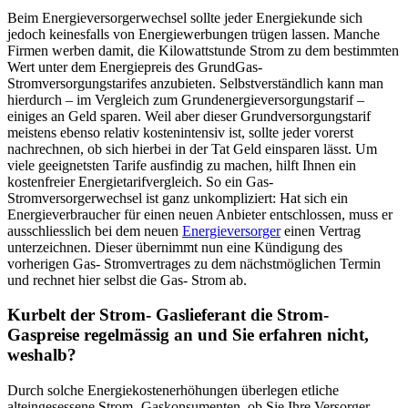
Beim Energieversorgerwechsel sollte jeder Energiekunde sich
jedoch keinesfalls von Energiewerbungen trügen lassen. Manche
Firmen werben damit, die Kilowattstunde Strom zu dem bestimmten
Wert unter dem Energiepreis des GrundGas-
Stromversorgungstarifes anzubieten. Selbstverständlich kann man
hierdurch – im Vergleich zum Grundenergieversorgungstarif –
einiges an Geld sparen. Weil aber dieser Grundversorgungstarif
meistens ebenso relativ kostenintensiv ist, sollte jeder vorerst
nachrechnen, ob sich hierbei in der Tat Geld einsparen lässt. Um
viele geeignetsten Tarife ausfindig zu machen, hilft Ihnen ein
kostenfreier Energietarifvergleich. So ein Gas-
Stromversorgerwechsel ist ganz unkompliziert: Hat sich ein
Energieverbraucher für einen neuen Anbieter entschlossen, muss er
ausschliesslich bei dem neuen
Energieversorger
einen Vertrag
unterzeichnen. Dieser übernimmt nun eine Kündigung des
vorherigen Gas- Stromvertrages zu dem nächstmöglichen Termin
und rechnet hier selbst die Gas- Strom ab.
Kurbelt der Strom- Gaslieferant die Strom-
Gaspreise regelmässig an und Sie erfahren nicht,
weshalb?
Durch solche Energiekostenerhöhungen überlegen etliche
alteingesessene Strom- Gaskonsumenten, ob Sie Ihre Versorger