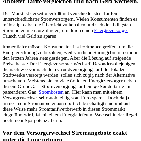
Anbieter Tarife vergleichen und nach Gera wechseln.
Der Markt ist derzeit überfüllt mit verschiedensten Tarifen
unterschiedlichster Stromversorgern. Vielen Konsumenten finden es
mühselig, dabei die Übersicht zu behalten und sich den billigsten
Stromlieferante rauszufinden, um durch einen
Energieversorger
Tausch viel Geld zu sparen.
Immer tiefer müssen Konsumenten ins Portmonee greifen, um die
Energierechnung zu bezahlen, weil sämtliche Stromgebühren sind in
den letzten Jahren stets gestiegen. Aber die Lösung auf steigende
Preise heisst: Der Energieversorger Wechsel! Besonders diejenigen,
die nach wie vor nach dem Grundversorgungstarif der lokalen
Stadtwerke versorgt werden, sollen sich zügig nach der Alternative
umschauen. Meistens bieten viele örtlichen Energieversorger neben
diesem GrundGas- Stromversorgungstarif einige Sondertarife mit
passenderen Gas-
Stromkosten
an. Hier kann man mit einem
Versorgerwechsel sehr wohl einiges an Euro sparen. Doch da ja
immer mehr Stromanbieter ausserörtlich beschäftigt sind und auf
diese Weise mehr Stromtarifwettbewerb in diesen Strommarkt
eingeführt wird, ist mit einem Energielieferant Wechsel in der Regel
noch mehr Sparpotenzial drin.
Vor dem Versorgerwechsel Stromangebote exakt
unter die Lupe nehmen