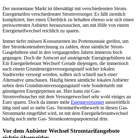
Der momentane Markt ist übersättigt mit verschiedensten Strom-
Energietarifen verschiedenster Stromversorger. Es fällt ziemlich
kompliziert, hier einen Überblick zu behalten ebenso wie sich einen
preiswertesten Anbieter herauszusuchen, um mit Hilfe von einem
Energietarifwechsel reichlich zu sparen.
Immer tiefer müssen Konsumenten ins Portemonnaie greifen, um
ihre Stromkostenabrechnung zu zahlen, denn sämtliche Strom-
Gasgebühren sind in den vergangenden Jahren immerzu hoch
gegangen. Doch die Antwort auf ansteigende Energiegebühren ist:
Ein Energielieferant Wechsel! Gerade diejenigen, die immernoch
nach einem Grundenergieversorgungstarif solcher lokalen
Stadtwerke versorgt werden, sollten sich schnell nach einer
Alternative umschauen. Häufig bieten sämtliche lokalen Anbieter
neben dem Grundstromversorgungstarif viele Sondertarife mit
günstigeren Energiepreisen an. Hier kann ein Gas-
Stromverbraucher mit dem Versorgerwechsel sehr wohl einiges an
Euro sparen. Doch da immer mehr
Energieversorger
ausserörtlich
tätig sind und so mehr Gas- Stromtarifwettbewerb in diesen Gas-
Strommarkt eingeführt wird, ist mit dem Energielieferantwechsel
häufig noch mehr Gas- Stromkostensparpotenzial drin.
Vor dem Anbieter Wechsel Stromtarifangebote
richtig überprüfen