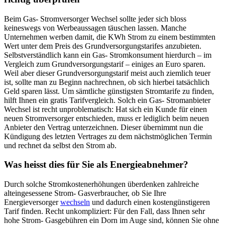
Beim Gas- Stromversorger Wechsel sollte jeder sich bloss
keineswegs von Werbeaussagen täuschen lassen. Manche
Unternehmen werben damit, die KWh Strom zu einem bestimmten
Wert unter dem Preis des Grundversorgungstarifes anzubieten.
Selbstverständlich kann ein Gas- Stromkonsument hierdurch – im
Vergleich zum Grundversorgungstarif – einiges an Euro sparen.
Weil aber dieser Grundversorgungstarif meist auch ziemlich teuer
ist, sollte man zu Beginn nachrechnen, ob sich hierbei tatsächlich
Geld sparen lässt. Um sämtliche günstigsten Stromtarife zu finden,
hilft Ihnen ein gratis Tarifvergleich. Solch ein Gas- Stromanbieter
Wechsel ist recht unproblematisch: Hat sich ein Kunde für einen
neuen Stromversorger entschieden, muss er lediglich beim neuen
Anbieter den Vertrag unterzeichnen. Dieser übernimmt nun die
Kündigung des letzten Vertrages zu dem nächstmöglichen Termin
und rechnet da selbst den Strom ab.
Was heisst dies für Sie als Energieabnehmer?
Durch solche Stromkostenerhöhungen überdenken zahlreiche
alteingesessene Strom- Gasverbraucher, ob Sie Ihre
Energieversorger
wechseln
und dadurch einen kostengünstigeren
Tarif finden. Recht unkompliziert: Für den Fall, dass Ihnen sehr
hohe Strom- Gasgebühren ein Dorn im Auge sind, können Sie ohne