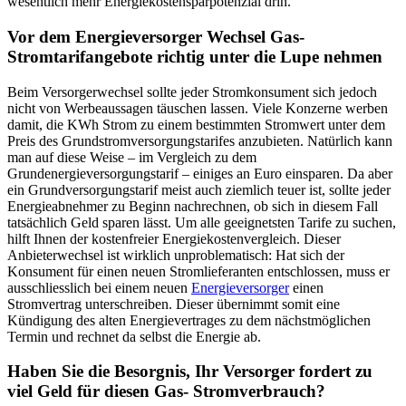
wesentlich mehr Energiekostensparpotenzial drin.
Vor dem Energieversorger Wechsel Gas-
Stromtarifangebote richtig unter die Lupe nehmen
Beim Versorgerwechsel sollte jeder Stromkonsument sich jedoch
nicht von Werbeaussagen täuschen lassen. Viele Konzerne werben
damit, die KWh Strom zu einem bestimmten Stromwert unter dem
Preis des Grundstromversorgungstarifes anzubieten. Natürlich kann
man auf diese Weise – im Vergleich zu dem
Grundenergieversorgungstarif – einiges an Euro einsparen. Da aber
ein Grundversorgungstarif meist auch ziemlich teuer ist, sollte jeder
Energieabnehmer zu Beginn nachrechnen, ob sich in diesem Fall
tatsächlich Geld sparen lässt. Um alle geeignetsten Tarife zu suchen,
hilft Ihnen der kostenfreier Energiekostenvergleich. Dieser
Anbieterwechsel ist wirklich unproblematisch: Hat sich der
Konsument für einen neuen Stromlieferanten entschlossen, muss er
ausschliesslich bei einem neuen
Energieversorger
einen
Stromvertrag unterschreiben. Dieser übernimmt somit eine
Kündigung des alten Energievertrages zu dem nächstmöglichen
Termin und rechnet da selbst die Energie ab.
Haben Sie die Besorgnis, Ihr Versorger fordert zu
viel Geld für diesen Gas- Stromverbrauch?