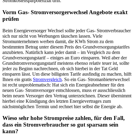
Stromkostensparpotenzial drin.
Vorm Gas- Stromversorgerwechsel Angebote exakt
prüfen
Beim Energieversorger Wechsel sollte jeder Gas- Stromverbraucher
sich nur nicht von Werbungen täuschen lassen. Viele
Stromunternehmen werben damit, die KWh Strom zu dem
bestimmten Betrag unter diesem Preis des Grundversorgungstarifes
anzubieten. Natürlich kann jeder damit – im Vergleich zu dem
Grundversorgungstarif – einiges an Euro einsparen. Weil aber der
Grundstromversorgungstarif meistens ebenso relativ teuer ist, sollte
jeder zu Beginn nachrechnen, ob sich hierbei in der Tat Geld
einsparen lässt. Um diese billigsten Tarife ausfindig zu machen, hilft
Ihnen ein gratis
Stromvergleich
. So ein Gas- Stromanbieterwechsel
ist recht unproblematisch: Hat sich ein Energieabnehmer für den
neuen Gas- Stromversorger entschlossen, muss er ausschliesslich
beim neuen Versorger den Vertrag unterzeichnen. Dieser übernimmt
hierbei eine Kündigung des letzten Energievertrages zum
nächstmöglichen Termin und rechnet hier selbst die Energie ab.
Wieso sehr hohe Strompreise zahlen, für den Fall,
dass ein Stromverbraucher so gut sparsam sein
kann?