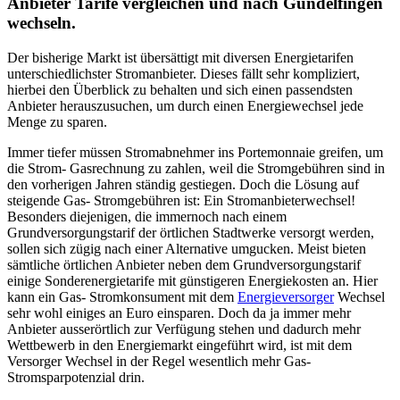
Anbieter Tarife vergleichen und nach Gundelfingen
wechseln.
Der bisherige Markt ist übersättigt mit diversen Energietarifen
unterschiedlichster Stromanbieter. Dieses fällt sehr kompliziert,
hierbei den Überblick zu behalten und sich einen passendsten
Anbieter herauszusuchen, um durch einen Energiewechsel jede
Menge zu sparen.
Immer tiefer müssen Stromabnehmer ins Portemonnaie greifen, um
die Strom- Gasrechnung zu zahlen, weil die Stromgebühren sind in
den vorherigen Jahren ständig gestiegen. Doch die Lösung auf
steigende Gas- Stromgebühren ist: Ein Stromanbieterwechsel!
Besonders diejenigen, die immernoch nach einem
Grundversorgungstarif der örtlichen Stadtwerke versorgt werden,
sollen sich zügig nach einer Alternative umgucken. Meist bieten
sämtliche örtlichen Anbieter neben dem Grundversorgungstarif
einige Sonderenergietarife mit günstigeren Energiekosten an. Hier
kann ein Gas- Stromkonsument mit dem
Energieversorger
Wechsel
sehr wohl einiges an Euro einsparen. Doch da ja immer mehr
Anbieter ausserörtlich zur Verfügung stehen und dadurch mehr
Wettbewerb in den Energiemarkt eingeführt wird, ist mit dem
Versorger Wechsel in der Regel wesentlich mehr Gas-
Stromsparpotenzial drin.