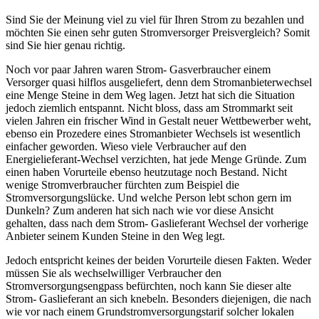
Sind Sie der Meinung viel zu viel für Ihren Strom zu bezahlen und
möchten Sie einen sehr guten Stromversorger Preisvergleich? Somit
sind Sie hier genau richtig.
Noch vor paar Jahren waren Strom- Gasverbraucher einem
Versorger quasi hilflos ausgeliefert, denn dem Stromanbieterwechsel
eine Menge Steine in dem Weg lagen. Jetzt hat sich die Situation
jedoch ziemlich entspannt. Nicht bloss, dass am Strommarkt seit
vielen Jahren ein frischer Wind in Gestalt neuer Wettbewerber weht,
ebenso ein Prozedere eines Stromanbieter Wechsels ist wesentlich
einfacher geworden. Wieso viele Verbraucher auf den
Energielieferant-Wechsel verzichten, hat jede Menge Gründe. Zum
einen haben Vorurteile ebenso heutzutage noch Bestand. Nicht
wenige Stromverbraucher fürchten zum Beispiel die
Stromversorgungslücke. Und welche Person lebt schon gern im
Dunkeln? Zum anderen hat sich nach wie vor diese Ansicht
gehalten, dass nach dem Strom- Gaslieferant Wechsel der vorherige
Anbieter seinem Kunden Steine in den Weg legt.
Jedoch entspricht keines der beiden Vorurteile diesen Fakten. Weder
müssen Sie als wechselwilliger Verbraucher den
Stromversorgungsengpass befürchten, noch kann Sie dieser alte
Strom- Gaslieferant an sich knebeln. Besonders diejenigen, die nach
wie vor nach einem Grundstromversorgungstarif solcher lokalen