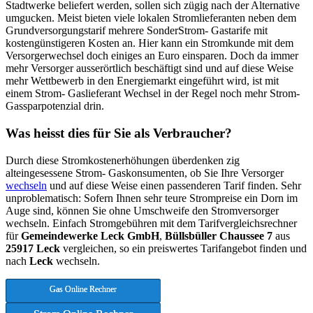
Stadtwerke beliefert werden, sollen sich zügig nach der Alternative
umgucken. Meist bieten viele lokalen Stromlieferanten neben dem
Grundversorgungstarif mehrere SonderStrom- Gastarife mit
kostengünstigeren Kosten an. Hier kann ein Stromkunde mit dem
Versorgerwechsel doch einiges an Euro einsparen. Doch da immer
mehr Versorger ausserörtlich beschäftigt sind und auf diese Weise
mehr Wettbewerb in den Energiemarkt eingeführt wird, ist mit
einem Strom- Gaslieferant Wechsel in der Regel noch mehr Strom-
Gassparpotenzial drin.
Was heisst dies für Sie als Verbraucher?
Durch diese Stromkostenerhöhungen überdenken zig
alteingesessene Strom- Gaskonsumenten, ob Sie Ihre Versorger
wechseln
und auf diese Weise einen passenderen Tarif finden. Sehr
unproblematisch: Sofern Ihnen sehr teure Strompreise ein Dorn im
Auge sind, können Sie ohne Umschweife den Stromversorger
wechseln. Einfach Stromgebühren mit dem Tarifvergleichsrechner
für
Gemeindewerke Leck GmbH
,
Büllsbüller Chaussee 7
aus
25917 Leck
vergleichen, so ein preiswertes Tarifangebot finden und
nach
Leck
wechseln.
Gas Online Rechner