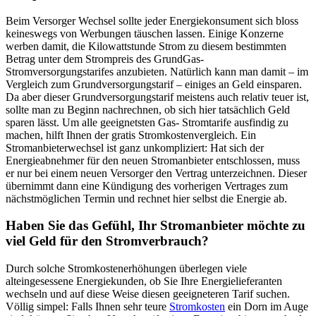
Beim Versorger Wechsel sollte jeder Energiekonsument sich bloss
keineswegs von Werbungen täuschen lassen. Einige Konzerne
werben damit, die Kilowattstunde Strom zu diesem bestimmten
Betrag unter dem Strompreis des GrundGas-
Stromversorgungstarifes anzubieten. Natürlich kann man damit – im
Vergleich zum Grundversorgungstarif – einiges an Geld einsparen.
Da aber dieser Grundversorgungstarif meistens auch relativ teuer ist,
sollte man zu Beginn nachrechnen, ob sich hier tatsächlich Geld
sparen lässt. Um alle geeignetsten Gas- Stromtarife ausfindig zu
machen, hilft Ihnen der gratis Stromkostenvergleich. Ein
Stromanbieterwechsel ist ganz unkompliziert: Hat sich der
Energieabnehmer für den neuen Stromanbieter entschlossen, muss
er nur bei einem neuen Versorger den Vertrag unterzeichnen. Dieser
übernimmt dann eine Kündigung des vorherigen Vertrages zum
nächstmöglichen Termin und rechnet hier selbst die Energie ab.
Haben Sie das Gefühl, Ihr Stromanbieter möchte zu
viel Geld für den Stromverbrauch?
Durch solche Stromkostenerhöhungen überlegen viele
alteingesessene Energiekunden, ob Sie Ihre Energielieferanten
wechseln und auf diese Weise diesen geeigneteren Tarif suchen.
Völlig simpel: Falls Ihnen sehr teure
Stromkosten
ein Dorn im Auge