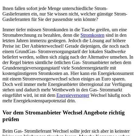
Ihnen fallen sofort jede Menge unterschiedliche Strom-
Gaslieferanten ein, nur Sie wissen nicht, welcher günstige Strom-
Gaslieferanten für Sie der passendste sein könnte?
Immer tiefer müssen Stromkunden in die Tasche greifen, um eine
Stromabrechnung zu bezahlen, denn die
Stromkosten
sind in den
letzten Jahren immerzu gestiegen. Jedoch die Lösung auf höhere
Preise ist: Der Anbieterwechsel! Gerade diejenigen, die noch nach
einem GrundGas- Stromversorgungstarif der lokalen Stadtwerke
beliefert werden, sollten sich zügig nach der Alternative umsehen. In
der Regel bieten sämtliche örtlichen Gas- Stromanbieter neben dem
Grundenergieversorgungstarif viele Sonderenergietarife mit
kostengünstigeren Stromkosten an. Hier kann ein Energiekonsument
mit einem Stromversorgerwechsel schon einiges an Euro sparen.
Doch weil immer mehr Energieanbieter überregional zur Verfügung
stehen und dadurch mehr Wettbewerb in den Gas- Strommarkt
eingeführt wird, ist mit dem
Energieversorger
Wechsel häufig noch
mehr Energiekostensparpotenzial drin.
Vor dem Stromanbieter Wechsel Angebote richtig
prüfen
Beim Gas- Stromlieferant Wechsel sollte jeder sich aber in keinster