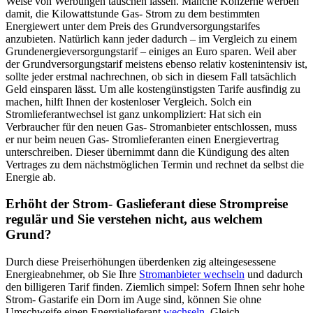
Weise von Werbungen täuschen lassen. Manche Konzerne werben
damit, die Kilowattstunde Gas- Strom zu dem bestimmten
Energiewert unter dem Preis des Grundversorgungstarifes
anzubieten. Natürlich kann jeder dadurch – im Vergleich zu einem
Grundenergieversorgungstarif – einiges an Euro sparen. Weil aber
der Grundversorgungstarif meistens ebenso relativ kostenintensiv ist,
sollte jeder erstmal nachrechnen, ob sich in diesem Fall tatsächlich
Geld einsparen lässt. Um alle kostengünstigsten Tarife ausfindig zu
machen, hilft Ihnen der kostenloser Vergleich. Solch ein
Stromlieferantwechsel ist ganz unkompliziert: Hat sich ein
Verbraucher für den neuen Gas- Stromanbieter entschlossen, muss
er nur beim neuen Gas- Stromlieferanten einen Energievertrag
unterschreiben. Dieser übernimmt dann die Kündigung des alten
Vertrages zu dem nächstmöglichen Termin und rechnet da selbst die
Energie ab.
Erhöht der Strom- Gaslieferant diese Strompreise
regulär und Sie verstehen nicht, aus welchem
Grund?
Durch diese Preiserhöhungen überdenken zig alteingesessene
Energieabnehmer, ob Sie Ihre
Stromanbieter wechseln
und dadurch
den billigeren Tarif finden. Ziemlich simpel: Sofern Ihnen sehr hohe
Strom- Gastarife ein Dorn im Auge sind, können Sie ohne
Umschweife einen Energielieferant
wechseln
. Gleich