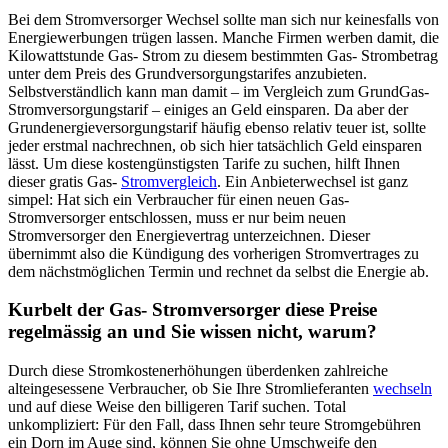
Bei dem Stromversorger Wechsel sollte man sich nur keinesfalls von
Energiewerbungen trügen lassen. Manche Firmen werben damit, die
Kilowattstunde Gas- Strom zu diesem bestimmten Gas- Strombetrag
unter dem Preis des Grundversorgungstarifes anzubieten.
Selbstverständlich kann man damit – im Vergleich zum GrundGas-
Stromversorgungstarif – einiges an Geld einsparen. Da aber der
Grundenergieversorgungstarif häufig ebenso relativ teuer ist, sollte
jeder erstmal nachrechnen, ob sich hier tatsächlich Geld einsparen
lässt. Um diese kostengünstigsten Tarife zu suchen, hilft Ihnen
dieser gratis Gas-
Stromvergleich
. Ein Anbieterwechsel ist ganz
simpel: Hat sich ein Verbraucher für einen neuen Gas-
Stromversorger entschlossen, muss er nur beim neuen
Stromversorger den Energievertrag unterzeichnen. Dieser
übernimmt also die Kündigung des vorherigen Stromvertrages zu
dem nächstmöglichen Termin und rechnet da selbst die Energie ab.
Kurbelt der Gas- Stromversorger diese Preise
regelmässig an und Sie wissen nicht, warum?
Durch diese Stromkostenerhöhungen überdenken zahlreiche
alteingesessene Verbraucher, ob Sie Ihre Stromlieferanten
wechseln
und auf diese Weise den billigeren Tarif suchen. Total
unkompliziert: Für den Fall, dass Ihnen sehr teure Stromgebühren
ein Dorn im Auge sind, können Sie ohne Umschweife den