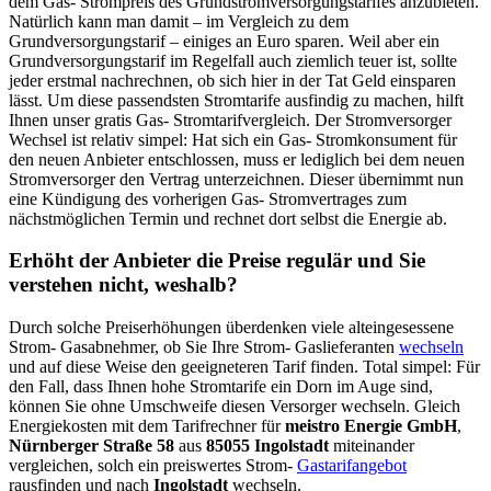
dem Gas- Strompreis des Grundstromversorgungstarifes anzubieten.
Natürlich kann man damit – im Vergleich zu dem
Grundversorgungstarif – einiges an Euro sparen. Weil aber ein
Grundversorgungstarif im Regelfall auch ziemlich teuer ist, sollte
jeder erstmal nachrechnen, ob sich hier in der Tat Geld einsparen
lässt. Um diese passendsten Stromtarife ausfindig zu machen, hilft
Ihnen unser gratis Gas- Stromtarifvergleich. Der Stromversorger
Wechsel ist relativ simpel: Hat sich ein Gas- Stromkonsument für
den neuen Anbieter entschlossen, muss er lediglich bei dem neuen
Stromversorger den Vertrag unterzeichnen. Dieser übernimmt nun
eine Kündigung des vorherigen Gas- Stromvertrages zum
nächstmöglichen Termin und rechnet dort selbst die Energie ab.
Erhöht der Anbieter die Preise regulär und Sie
verstehen nicht, weshalb?
Durch solche Preiserhöhungen überdenken viele alteingesessene
Strom- Gasabnehmer, ob Sie Ihre Strom- Gaslieferanten
wechseln
und auf diese Weise den geeigneteren Tarif finden. Total simpel: Für
den Fall, dass Ihnen hohe Stromtarife ein Dorn im Auge sind,
können Sie ohne Umschweife diesen Versorger wechseln. Gleich
Energiekosten mit dem Tarifrechner für
meistro Energie GmbH
,
Nürnberger Straße 58
aus
85055 Ingolstadt
miteinander
vergleichen, solch ein preiswertes Strom-
Gastarifangebot
rausfinden und nach
Ingolstadt
wechseln.