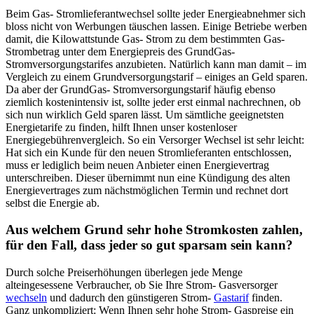
Beim Gas- Stromlieferantwechsel sollte jeder Energieabnehmer sich
bloss nicht von Werbungen täuschen lassen. Einige Betriebe werben
damit, die Kilowattstunde Gas- Strom zu dem bestimmten Gas-
Strombetrag unter dem Energiepreis des GrundGas-
Stromversorgungstarifes anzubieten. Natürlich kann man damit – im
Vergleich zu einem Grundversorgungstarif – einiges an Geld sparen.
Da aber der GrundGas- Stromversorgungstarif häufig ebenso
ziemlich kostenintensiv ist, sollte jeder erst einmal nachrechnen, ob
sich nun wirklich Geld sparen lässt. Um sämtliche geeignetsten
Energietarife zu finden, hilft Ihnen unser kostenloser
Energiegebührenvergleich. So ein Versorger Wechsel ist sehr leicht:
Hat sich ein Kunde für den neuen Stromlieferanten entschlossen,
muss er lediglich beim neuen Anbieter einen Energievertrag
unterschreiben. Dieser übernimmt nun eine Kündigung des alten
Energievertrages zum nächstmöglichen Termin und rechnet dort
selbst die Energie ab.
Aus welchem Grund sehr hohe Stromkosten zahlen,
für den Fall, dass jeder so gut sparsam sein kann?
Durch solche Preiserhöhungen überlegen jede Menge
alteingesessene Verbraucher, ob Sie Ihre Strom- Gasversorger
wechseln
und dadurch den günstigeren Strom-
Gastarif
finden.
Ganz unkompliziert: Wenn Ihnen sehr hohe Strom- Gaspreise ein