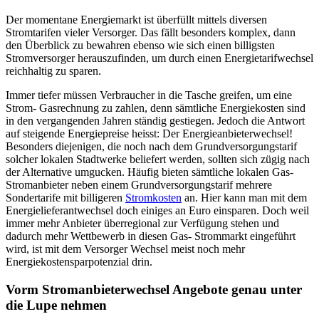
Der momentane Energiemarkt ist überfüllt mittels diversen
Stromtarifen vieler Versorger. Das fällt besonders komplex, dann
den Überblick zu bewahren ebenso wie sich einen billigsten
Stromversorger herauszufinden, um durch einen Energietarifwechsel
reichhaltig zu sparen.
Immer tiefer müssen Verbraucher in die Tasche greifen, um eine
Strom- Gasrechnung zu zahlen, denn sämtliche Energiekosten sind
in den vergangenden Jahren ständig gestiegen. Jedoch die Antwort
auf steigende Energiepreise heisst: Der Energieanbieterwechsel!
Besonders diejenigen, die noch nach dem Grundversorgungstarif
solcher lokalen Stadtwerke beliefert werden, sollten sich zügig nach
der Alternative umgucken. Häufig bieten sämtliche lokalen Gas-
Stromanbieter neben einem Grundversorgungstarif mehrere
Sondertarife mit billigeren
Stromkosten
an. Hier kann man mit dem
Energielieferantwechsel doch einiges an Euro einsparen. Doch weil
immer mehr Anbieter überregional zur Verfügung stehen und
dadurch mehr Wettbewerb in diesen Gas- Strommarkt eingeführt
wird, ist mit dem Versorger Wechsel meist noch mehr
Energiekostensparpotenzial drin.
Vorm Stromanbieterwechsel Angebote genau unter
die Lupe nehmen