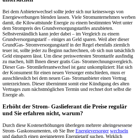
Bei dem Anbieterwechsel sollte jeder sich nur keineswegs von
Energiewerbungen blenden lassen. Viele Stromunternehmen werben
damit, die Kilowattstunde Energie zu einem bestimmten Wert unter
dem Strompreis des Grundversorgungstarifes anzubieten.
Selbstverständlich kann jeder dabei – im Vergleich zu einem
Grundversorgungstarif – einiges an Geld sparen. Weil aber dieser
GrundGas- Stromversorgungstarif in der Regel ebenfalls ziemlich
teuer ist, sollte jeder zu Beginn nachrechnen, ob sich nun tatsächlich
Geld einsparen lässt. Um diese preiswertesten Stromtarife ausfindig
zu machen, hilft Ihnen dieser gratis Gas- Stromrechnungsvergleich.
Dieser Gas- Stromlieferantwechsel ist ganz unkompliziert: Hat sich
der Konsument für einen neuen Versorger entschieden, muss er
ausschliesslich bei dem neuen Gas- Stromanbieter einen Vertrag
unterzeichnen. Dieser übernimmt somit eine Kündigung des alten
Vertrages zum nächstmöglichen Termin und rechnet dort selbst die
Energie ab.
Erhöht der Strom- Gaslieferant die Preise regulär
und Sie erfahren nicht, warum?
Durch diese Kostenerhöhungen überlegen mehrere alteingesessene
Strom- Gaskonsumenten, ob Sie Ihre
Energieversorger
wechseln
und dadurch einen geeigneteren Energietarif suchen. Wirklich