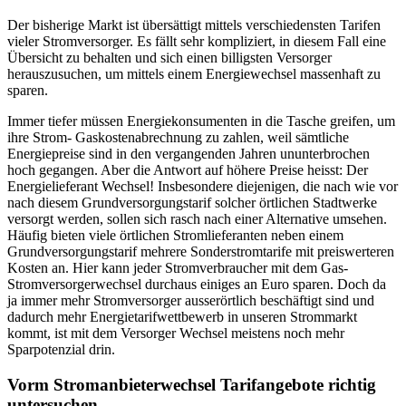
Der bisherige Markt ist übersättigt mittels verschiedensten Tarifen
vieler Stromversorger. Es fällt sehr kompliziert, in diesem Fall eine
Übersicht zu behalten und sich einen billigsten Versorger
herauszusuchen, um mittels einem Energiewechsel massenhaft zu
sparen.
Immer tiefer müssen Energiekonsumenten in die Tasche greifen, um
ihre Strom- Gaskostenabrechnung zu zahlen, weil sämtliche
Energiepreise sind in den vergangenden Jahren ununterbrochen
hoch gegangen. Aber die Antwort auf höhere Preise heisst: Der
Energielieferant Wechsel! Insbesondere diejenigen, die nach wie vor
nach diesem Grundversorgungstarif solcher örtlichen Stadtwerke
versorgt werden, sollen sich rasch nach einer Alternative umsehen.
Häufig bieten viele örtlichen Stromlieferanten neben einem
Grundversorgungstarif mehrere Sonderstromtarife mit preiswerteren
Kosten an. Hier kann jeder Stromverbraucher mit dem Gas-
Stromversorgerwechsel durchaus einiges an Euro sparen. Doch da
ja immer mehr Stromversorger ausserörtlich beschäftigt sind und
dadurch mehr Energietarifwettbewerb in unseren Strommarkt
kommt, ist mit dem Versorger Wechsel meistens noch mehr
Sparpotenzial drin.
Vorm Stromanbieterwechsel Tarifangebote richtig
untersuchen