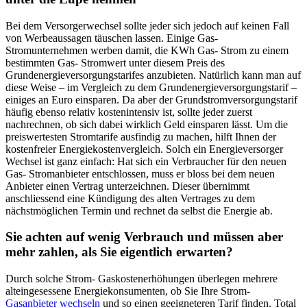
Bei dem Versorgerwechsel sollte jeder sich jedoch auf keinen Fall
von Werbeaussagen täuschen lassen. Einige Gas-
Stromunternehmen werben damit, die KWh Gas- Strom zu einem
bestimmten Gas- Stromwert unter diesem Preis des
Grundenergieversorgungstarifes anzubieten. Natürlich kann man auf
diese Weise – im Vergleich zu dem Grundenergieversorgungstarif –
einiges an Euro einsparen. Da aber der Grundstromversorgungstarif
häufig ebenso relativ kostenintensiv ist, sollte jeder zuerst
nachrechnen, ob sich dabei wirklich Geld einsparen lässt. Um die
preiswertesten Stromtarife ausfindig zu machen, hilft Ihnen der
kostenfreier Energiekostenvergleich. Solch ein Energieversorger
Wechsel ist ganz einfach: Hat sich ein Verbraucher für den neuen
Gas- Stromanbieter entschlossen, muss er bloss bei dem neuen
Anbieter einen Vertrag unterzeichnen. Dieser übernimmt
anschliessend eine Kündigung des alten Vertrages zu dem
nächstmöglichen Termin und rechnet da selbst die Energie ab.
Sie achten auf wenig Verbrauch und müssen aber
mehr zahlen, als Sie eigentlich erwarten?
Durch solche Strom- Gaskostenerhöhungen überlegen mehrere
alteingesessene Energiekonsumenten, ob Sie Ihre Strom-
Gasanbieter wechseln
und so einen geeigneteren Tarif finden. Total