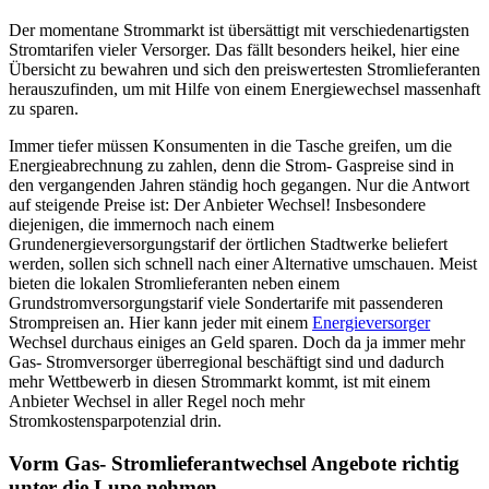
Der momentane Strommarkt ist übersättigt mit verschiedenartigsten
Stromtarifen vieler Versorger. Das fällt besonders heikel, hier eine
Übersicht zu bewahren und sich den preiswertesten Stromlieferanten
herauszufinden, um mit Hilfe von einem Energiewechsel massenhaft
zu sparen.
Immer tiefer müssen Konsumenten in die Tasche greifen, um die
Energieabrechnung zu zahlen, denn die Strom- Gaspreise sind in
den vergangenden Jahren ständig hoch gegangen. Nur die Antwort
auf steigende Preise ist: Der Anbieter Wechsel! Insbesondere
diejenigen, die immernoch nach einem
Grundenergieversorgungstarif der örtlichen Stadtwerke beliefert
werden, sollen sich schnell nach einer Alternative umschauen. Meist
bieten die lokalen Stromlieferanten neben einem
Grundstromversorgungstarif viele Sondertarife mit passenderen
Strompreisen an. Hier kann jeder mit einem
Energieversorger
Wechsel durchaus einiges an Geld sparen. Doch da ja immer mehr
Gas- Stromversorger überregional beschäftigt sind und dadurch
mehr Wettbewerb in diesen Strommarkt kommt, ist mit einem
Anbieter Wechsel in aller Regel noch mehr
Stromkostensparpotenzial drin.
Vorm Gas- Stromlieferantwechsel Angebote richtig
unter die Lupe nehmen