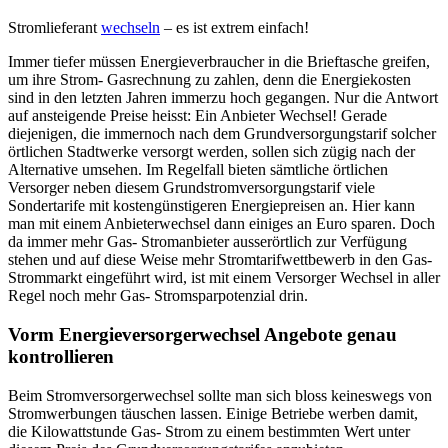
Stromlieferant
wechseln
– es ist extrem einfach!
Immer tiefer müssen Energieverbraucher in die Brieftasche greifen,
um ihre Strom- Gasrechnung zu zahlen, denn die Energiekosten
sind in den letzten Jahren immerzu hoch gegangen. Nur die Antwort
auf ansteigende Preise heisst: Ein Anbieter Wechsel! Gerade
diejenigen, die immernoch nach dem Grundversorgungstarif solcher
örtlichen Stadtwerke versorgt werden, sollen sich zügig nach der
Alternative umsehen. Im Regelfall bieten sämtliche örtlichen
Versorger neben diesem Grundstromversorgungstarif viele
Sondertarife mit kostengünstigeren Energiepreisen an. Hier kann
man mit einem Anbieterwechsel dann einiges an Euro sparen. Doch
da immer mehr Gas- Stromanbieter ausserörtlich zur Verfügung
stehen und auf diese Weise mehr Stromtarifwettbewerb in den Gas-
Strommarkt eingeführt wird, ist mit einem Versorger Wechsel in aller
Regel noch mehr Gas- Stromsparpotenzial drin.
Vorm Energieversorgerwechsel Angebote genau
kontrollieren
Beim Stromversorgerwechsel sollte man sich bloss keineswegs von
Stromwerbungen täuschen lassen. Einige Betriebe werben damit,
die Kilowattstunde Gas- Strom zu einem bestimmten Wert unter