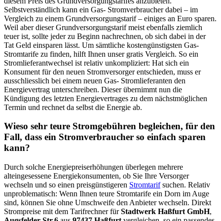
diesem Preis des Grundversorgungstarifes anzubieten.
Selbstverständlich kann ein Gas- Stromverbraucher dabei – im
Vergleich zu einem Grundversorgungstarif – einiges an Euro sparen.
Weil aber dieser Grundversorgungstarif meist ebenfalls ziemlich
teuer ist, sollte jeder zu Beginn nachrechnen, ob sich dabei in der
Tat Geld einsparen lässt. Um sämtliche kostengünstigsten Gas-
Stromtarife zu finden, hilft Ihnen unser gratis Vergleich. So ein
Stromlieferantwechsel ist relativ unkompliziert: Hat sich ein
Konsument für den neuen Stromversorger entschieden, muss er
ausschliesslich bei einem neuen Gas- Stromlieferanten den
Energievertrag unterschreiben. Dieser übernimmt nun die
Kündigung des letzten Energievertrages zu dem nächstmöglichen
Termin und rechnet da selbst die Energie ab.
Wieso sehr teure Stromgebühren begleichen, für den
Fall, dass ein Stromverbraucher so einfach sparen
kann?
Durch solche Energiepreiserhöhungen überlegen mehrere
alteingesessene Energiekonsumenten, ob Sie Ihre Versorger
wechseln und so einen preisgünstigeren
Stromtarif
suchen. Relativ
unproblematisch: Wenn Ihnen teure Stromtarife ein Dorn im Auge
sind, können Sie ohne Umschweife den Anbieter wechseln. Direkt
Strompreise mit dem Tarifrechner für
Stadtwerk Haßfurt GmbH
,
Augsfelder Str.6
aus
97437 Haßfurt
vergleichen, so ein passendes