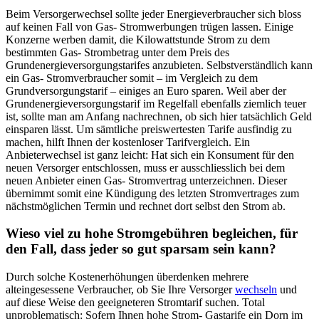
Beim Versorgerwechsel sollte jeder Energieverbraucher sich bloss
auf keinen Fall von Gas- Stromwerbungen trügen lassen. Einige
Konzerne werben damit, die Kilowattstunde Strom zu dem
bestimmten Gas- Strombetrag unter dem Preis des
Grundenergieversorgungstarifes anzubieten. Selbstverständlich kann
ein Gas- Stromverbraucher somit – im Vergleich zu dem
Grundversorgungstarif – einiges an Euro sparen. Weil aber der
Grundenergieversorgungstarif im Regelfall ebenfalls ziemlich teuer
ist, sollte man am Anfang nachrechnen, ob sich hier tatsächlich Geld
einsparen lässt. Um sämtliche preiswertesten Tarife ausfindig zu
machen, hilft Ihnen der kostenloser Tarifvergleich. Ein
Anbieterwechsel ist ganz leicht: Hat sich ein Konsument für den
neuen Versorger entschlossen, muss er ausschliesslich bei dem
neuen Anbieter einen Gas- Stromvertrag unterzeichnen. Dieser
übernimmt somit eine Kündigung des letzten Stromvertrages zum
nächstmöglichen Termin und rechnet dort selbst den Strom ab.
Wieso viel zu hohe Stromgebühren begleichen, für
den Fall, dass jeder so gut sparsam sein kann?
Durch solche Kostenerhöhungen überdenken mehrere
alteingesessene Verbraucher, ob Sie Ihre Versorger
wechseln
und
auf diese Weise den geeigneteren Stromtarif suchen. Total
unproblematisch: Sofern Ihnen hohe Strom- Gastarife ein Dorn im