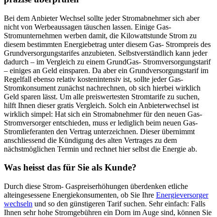
Bei dem Anbieter Wechsel sollte jeder Stromabnehmer sich aber
nicht von Werbeaussagen täuschen lassen. Einige Gas-
Stromunternehmen werben damit, die Kilowattstunde Strom zu
diesem bestimmten Energiebetrag unter diesem Gas- Strompreis des
Grundversorgungstarifes anzubieten. Selbstverständlich kann jeder
dadurch – im Vergleich zu einem GrundGas- Stromversorgungstarif
– einiges an Geld einsparen. Da aber ein Grundversorgungstarif im
Regelfall ebenso relativ kostenintensiv ist, sollte jeder Gas-
Stromkonsument zunächst nachrechnen, ob sich hierbei wirklich
Geld sparen lässt. Um alle preiswertesten Stromtarife zu suchen,
hilft Ihnen dieser gratis Vergleich. Solch ein Anbieterwechsel ist
wirklich simpel: Hat sich ein Stromabnehmer für den neuen Gas-
Stromversorger entschieden, muss er lediglich beim neuen Gas-
Stromlieferanten den Vertrag unterzeichnen. Dieser übernimmt
anschliessend die Kündigung des alten Vertrages zu dem
nächstmöglichen Termin und rechnet hier selbst die Energie ab.
Was heisst das für Sie als Kunde?
Durch diese Strom- Gaspreiserhöhungen überdenken etliche
alteingesessene Energiekonsumenten, ob Sie Ihre
Energieversorger
wechseln
und so den günstigeren Tarif suchen. Sehr einfach: Falls
Ihnen sehr hohe Stromgebühren ein Dorn im Auge sind, können Sie