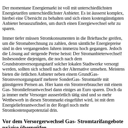
Der momentane Energiemarkt ist voll mit unterschiedlichsten
Energietarifen unterschiedlichster Anbieter. Es ist äusserst komplex,
hierbei eine Übersicht zu behalten und sich einen kostengünstigsten
Anbieter herauszufinden, um durch einen Energiewechsel sehr zu
sparen.
Immer tiefer müssen Stromkonsumenten in die Brieftasche greifen,
um die Stromabrechnung zu zahlen, denn sämtliche Energiepreise
sind in den vergangenden Jahren immerzu hoch gegangen. Jedoch
die Lösung auf steigende Preise heisst: Der Stromanbieterwechsel!
Insbesondere diejenigen, die noch nach dem
Grundstromversorgungstarif solcher lokalen Stadtwerke versorgt
werden, sollten sich schnell nach der Alternative umsehen. Meistens
bieten die örtlichen Anbieter neben einem GrundGas-
Stromversorgungstarif mehrere SonderGas- Stromtarife mit
günstigeren Preisen an. Hier kann ein Stromverbraucher mit einem
Gas- Stromlieferantwechsel dann einiges an Euro sparen. Doch da
ja immer mehr Versorger ausserörtlich tätig sind und so mehr
Wettbewerb in diesen Strommarkt eingeführt wird, ist mit dem
Energielieferantwechsel in der Regel noch mehr
Stromkostensparpotenzial drin.
Vor dem Versorgerwechsel Gas- Stromtarifangebote
präzise überprüfen