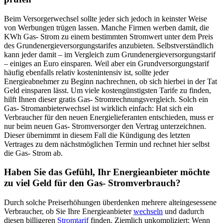
Beim Versorgerwechsel sollte jeder sich jedoch in keinster Weise
von Werbungen trügen lassen. Manche Firmen werben damit, die
KWh Gas- Strom zu einem bestimmten Stromwert unter dem Preis
des Grundenergieversorgungstarifes anzubieten. Selbstverständlich
kann jeder damit – im Vergleich zum Grundenergieversorgungstarif
– einiges an Euro einsparen. Weil aber ein Grundversorgungstarif
häufig ebenfalls relativ kostenintensiv ist, sollte jeder
Energieabnehmer zu Beginn nachrechnen, ob sich hierbei in der Tat
Geld einsparen lässt. Um viele kostengünstigsten Tarife zu finden,
hilft Ihnen dieser gratis Gas- Stromrechnungsvergleich. Solch ein
Gas- Stromanbieterwechsel ist wirklich einfach: Hat sich ein
Verbraucher für den neuen Energielieferanten entschieden, muss er
nur beim neuen Gas- Stromversorger den Vertrag unterzeichnen.
Dieser übernimmt in diesem Fall die Kündigung des letzten
Vertrages zu dem nächstmöglichen Termin und rechnet hier selbst
die Gas- Strom ab.
Haben Sie das Gefühl, Ihr Energieanbieter möchte
zu viel Geld für den Gas- Stromverbrauch?
Durch solche Preiserhöhungen überdenken mehrere alteingesessene
Verbraucher, ob Sie Ihre Energieanbieter
wechseln
und dadurch
diesen billigeren
Stromtarif
finden. Ziemlich unkompliziert: Wenn