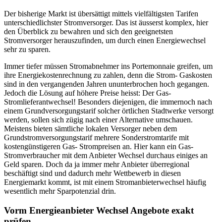
Der bisherige Markt ist übersättigt mittels vielfältigsten Tarifen
unterschiedlichster Stromversorger. Das ist äusserst komplex, hier
den Überblick zu bewahren und sich den geeignetsten
Stromversorger herauszufinden, um durch einen Energiewechsel
sehr zu sparen.
Immer tiefer müssen Stromabnehmer ins Portemonnaie greifen, um
ihre Energiekostenrechnung zu zahlen, denn die Strom- Gaskosten
sind in den vergangenden Jahren ununterbrochen hoch gegangen.
Jedoch die Lösung auf höhere Preise heisst: Der Gas-
Stromlieferantwechsel! Besonders diejenigen, die immernoch nach
einem Grundversorgungstarif solcher örtlichen Stadtwerke versorgt
werden, sollen sich zügig nach einer Alternative umschauen.
Meistens bieten sämtliche lokalen Versorger neben dem
Grundstromversorgungstarif mehrere Sonderstromtarife mit
kostengünstigeren Gas- Strompreisen an. Hier kann ein Gas-
Stromverbraucher mit dem Anbieter Wechsel durchaus einiges an
Geld sparen. Doch da ja immer mehr Anbieter überregional
beschäftigt sind und dadurch mehr Wettbewerb in diesen
Energiemarkt kommt, ist mit einem Stromanbieterwechsel häufig
wesentlich mehr Sparpotenzial drin.
Vorm Energieanbieter Wechsel Angebote exakt
prüfen