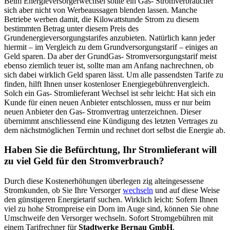
Beim Energieversorgerwechsel sollte ein Gas- Stromverbraucher
sich aber nicht von Werbeaussagen blenden lassen. Manche
Betriebe werben damit, die Kilowattstunde Strom zu diesem
bestimmten Betrag unter diesem Preis des
Grundenergieversorgungstarifes anzubieten. Natürlich kann jeder
hiermit – im Vergleich zu dem Grundversorgungstarif – einiges an
Geld sparen. Da aber der GrundGas- Stromversorgungstarif meist
ebenso ziemlich teuer ist, sollte man am Anfang nachrechnen, ob
sich dabei wirklich Geld sparen lässt. Um alle passendsten Tarife zu
finden, hilft Ihnen unser kostenloser Energiegebührenvergleich.
Solch ein Gas- Stromlieferant Wechsel ist sehr leicht: Hat sich ein
Kunde für einen neuen Anbieter entschlossen, muss er nur beim
neuen Anbieter den Gas- Stromvertrag unterzeichnen. Dieser
übernimmt anschliessend eine Kündigung des letzten Vertrages zu
dem nächstmöglichen Termin und rechnet dort selbst die Energie ab.
Haben Sie die Befürchtung, Ihr Stromlieferant will
zu viel Geld für den Stromverbrauch?
Durch diese Kostenerhöhungen überlegen zig alteingesessene
Stromkunden, ob Sie Ihre Versorger
wechseln
und auf diese Weise
den günstigeren Energietarif suchen. Wirklich leicht: Sofern Ihnen
viel zu hohe Strompreise ein Dorn im Auge sind, können Sie ohne
Umschweife den Versorger wechseln. Sofort Stromgebühren mit
einem Tarifrechner für
Stadtwerke Bernau GmbH
,