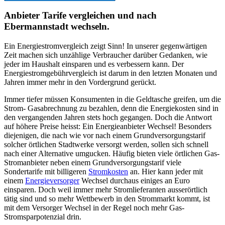
Anbieter Tarife vergleichen und nach
Ebermannstadt wechseln.
Ein Energiestromvergleich zeigt Sinn! In unserer gegenwärtigen
Zeit machen sich unzählige Verbraucher darüber Gedanken, wie
jeder im Haushalt einsparen und es verbessern kann. Der
Energiestromgebührvergleich ist darum in den letzten Monaten und
Jahren immer mehr in den Vordergrund gerückt.
Immer tiefer müssen Konsumenten in die Geldtasche greifen, um die
Strom- Gasabrechnung zu bezahlen, denn die Energiekosten sind in
den vergangenden Jahren stets hoch gegangen. Doch die Antwort
auf höhere Preise heisst: Ein Energieanbieter Wechsel! Besonders
diejenigen, die nach wie vor nach einem Grundversorgungstarif
solcher örtlichen Stadtwerke versorgt werden, sollen sich schnell
nach einer Alternative umgucken. Häufig bieten viele örtlichen Gas-
Stromanbieter neben einem Grundversorgungstarif viele
Sondertarife mit billigeren
Stromkosten
an. Hier kann jeder mit
einem
Energieversorger
Wechsel durchaus einiges an Euro
einsparen. Doch weil immer mehr Stromlieferanten ausserörtlich
tätig sind und so mehr Wettbewerb in den Strommarkt kommt, ist
mit dem Versorger Wechsel in der Regel noch mehr Gas-
Stromsparpotenzial drin.