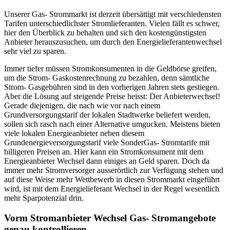
Unserer Gas- Strommarkt ist derzeit übersättigt mit verschiedensten
Tarifen unterschiedlichster Stromlieferanten. Vielen fällt es schwer,
hier den Überblick zu behalten und sich den kostengünstigsten
Anbieter herauszusuchen, um durch den Energielieferantenwechsel
sehr viel zu sparen.
Immer tiefer müssen Stromkonsumenten in die Geldbörse greifen,
um die Strom- Gaskostenrechnung zu bezahlen, denn sämtliche
Strom- Gasgebühren sind in den vorherigen Jahren stets gestiegen.
Aber die Lösung auf steigende Preise heisst: Der Anbieterwechsel!
Gerade diejenigen, die nach wie vor nach einem
Grundversorgungstarif der lokalen Stadtwerke beliefert werden,
sollen sich rasch nach einer Alternative umgucken. Meistens bieten
viele lokalen Energieanbieter neben diesem
Grundenergieversorgungstarif viele SonderGas- Stromtarife mit
billigeren Preisen an. Hier kann ein Stromkonsument mit dem
Energieanbieter Wechsel dann einiges an Geld sparen. Doch da
immer mehr Stromversorger ausserörtlich zur Verfügung stehen und
auf diese Weise mehr Wettbewerb in diesen Strommarkt eingeführt
wird, ist mit dem Energielieferant Wechsel in der Regel wesentlich
mehr Sparpotenzial drin.
Vorm Stromanbieter Wechsel Gas- Stromangebote
genau kontrollieren