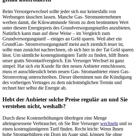
Beim Versorgerwechsel sollte jeder sich nur keinesfalls von
Werbungen täuschen lassen. Manche Gas- Stromunternehmen
werben damit, die Kilowattstunde Strom zu dem bestimmten Wert
unter diesem Energiepreis des Grundversorgungstarifes anzubieten.
Natürlich kann man auf diese Weise – im Vergleich zum
Grundversorgungstarif – einiges an Geld sparen. Weil aber ein
GrundGas- Stromversorgungstarif meist auch ziemlich teuer ist,
sollte man zunächst nachrechnen, ob sich hier in der Tat Geld sparen
lässt. Um sämtliche kostengünstigsten Tarife zu finden, hilft Ihnen
unser gratis Stromtarifvergleich. Ein Versorger Wechsel ist ganz
simpel: Hat sich ein Kunde für den neuen Anbieter entschlossen,
muss er ausschliesslich beim neuen Gas- Stromanbieter einen Gas-
Stromvertrag unterschreiben. Dieser übernimmt nun die Kündigung
des vorherigen Vertrages zu dem nächstmöglichen Termin und
rechnet hier selbst die Energie ab.
Hebt der Anbieter solche Preise regulär an und Sie
verstehen nicht, weshalb?
Durch diese Kostenerhöhungen überlegen eine Menge
alteingesessene Verbraucher, ob Sie Ihre Versorger
wechseln
und so
einen kostengünstigeren Tarif finden. Recht leicht: Wenn Ihnen
hohe Stromgebühren ein Dorn im Auge sind, können Sie ohne