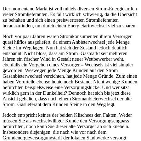
Der momentane Markt ist voll mittels diversen Strom-Energietarifen
vieler Stromlieferanten. Es fällt wirklich schwierig, da die Übersicht
zu behalten und sich einen preiswertesten Stromlieferanten
herauszufinden, um durch einen Energietarifwechsel viel zu sparen.
Noch vor paar Jahren waren Stromkonsumenten ihrem Versorger
quasi hilflos ausgeliefert, da einem Anbieterwechsel jede Menge
Steine im Weg lagen. Nun hat sich der Zustand jedoch deutlich
entspannt. Nicht bloss, dass am Strom- Gasmarkt seit mehreren
Jahren ein frischer Wind in Gestalt neuer Wettbewerber weht,
ebenfalls ein Vorgehen eines Versorger – Wechsels ist viel simpler
geworden. Weswegen jede Menge Kunden auf den Strom-
Gasanbieterwechsel verzichten, hat jede Menge Gründe. Zum einen
haben Vorurteile ebenso heute noch Bestand. Nicht wenige Kunden
befürchten beispielsweise eine Versorgungslücke. Und wer sitzt
wirklich gern in der Dunkelheit? Dennoch hat sich bis jetzt diese
Ansicht gehalten, dass nach einem Stromanbieterwechsel der alte
Strom- Gaslieferant dem Kunden Steine in den Weg legt.
Jedoch entspricht keines der beiden Klischees den Fakten. Weder
müssen Sie als wechselwilliger Kunde den Versorgungsengpass
befürchten, noch kann Sie dieser alte Versorger an sich knebeln.
Insbesondere diejenigen, die nach wie vor nach dem
Grundenergieversorgungstarif der lokalen Stadtwerke versorgt