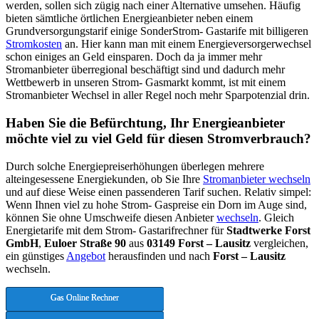
werden, sollen sich zügig nach einer Alternative umsehen. Häufig
bieten sämtliche örtlichen Energieanbieter neben einem
Grundversorgungstarif einige SonderStrom- Gastarife mit billigeren
Stromkosten
an. Hier kann man mit einem Energieversorgerwechsel
schon einiges an Geld einsparen. Doch da ja immer mehr
Stromanbieter überregional beschäftigt sind und dadurch mehr
Wettbewerb in unseren Strom- Gasmarkt kommt, ist mit einem
Stromanbieter Wechsel in aller Regel noch mehr Sparpotenzial drin.
Haben Sie die Befürchtung, Ihr Energieanbieter
möchte viel zu viel Geld für diesen Stromverbrauch?
Durch solche Energiepreiserhöhungen überlegen mehrere
alteingesessene Energiekunden, ob Sie Ihre
Stromanbieter wechseln
und auf diese Weise einen passenderen Tarif suchen. Relativ simpel:
Wenn Ihnen viel zu hohe Strom- Gaspreise ein Dorn im Auge sind,
können Sie ohne Umschweife diesen Anbieter
wechseln
. Gleich
Energietarife mit dem Strom- Gastarifrechner für
Stadtwerke Forst
GmbH
,
Euloer Straße 90
aus
03149 Forst – Lausitz
vergleichen,
ein günstiges
Angebot
herausfinden und nach
Forst – Lausitz
wechseln.
Gas Online Rechner