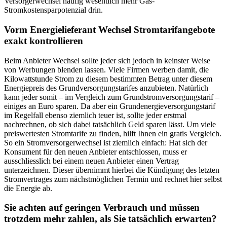
Versorgerwechsel häufig wesentlich mehr Gas-
Stromkostensparpotenzial drin.
Vorm Energielieferant Wechsel Stromtarifangebote
exakt kontrollieren
Beim Anbieter Wechsel sollte jeder sich jedoch in keinster Weise
von Werbungen blenden lassen. Viele Firmen werben damit, die
Kilowattstunde Strom zu diesem bestimmten Betrag unter diesem
Energiepreis des Grundversorgungstarifes anzubieten. Natürlich
kann jeder somit – im Vergleich zum Grundstromversorgungstarif –
einiges an Euro sparen. Da aber ein Grundenergieversorgungstarif
im Regelfall ebenso ziemlich teuer ist, sollte jeder erstmal
nachrechnen, ob sich dabei tatsächlich Geld sparen lässt. Um viele
preiswertesten Stromtarife zu finden, hilft Ihnen ein gratis Vergleich.
So ein Stromversorgerwechsel ist ziemlich einfach: Hat sich der
Konsument für den neuen Anbieter entschlossen, muss er
ausschliesslich bei einem neuen Anbieter einen Vertrag
unterzeichnen. Dieser übernimmt hierbei die Kündigung des letzten
Stromvertrages zum nächstmöglichen Termin und rechnet hier selbst
die Energie ab.
Sie achten auf geringen Verbrauch und müssen
trotzdem mehr zahlen, als Sie tatsächlich erwarten?