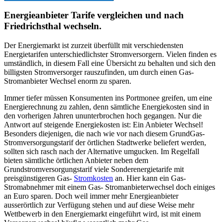
Energieanbieter Tarife vergleichen und nach
Friedrichsthal wechseln.
Der Energiemarkt ist zurzeit überfüllt mit verschiedensten
Energietarifen unterschiedlichster Stromversorgern. Vielen finden es
umständlich, in diesem Fall eine Übersicht zu behalten und sich den
billigsten Stromversorger rauszufinden, um durch einen Gas-
Stromanbieter Wechsel enorm zu sparen.
Immer tiefer müssen Konsumenten ins Portmonee greifen, um eine
Energierechnung zu zahlen, denn sämtliche Energiekosten sind in
den vorherigen Jahren ununterbrochen hoch gegangen. Nur die
Antwort auf steigende Energiekosten ist: Ein Anbieter Wechsel!
Besonders diejenigen, die nach wie vor nach diesem GrundGas-
Stromversorgungstarif der örtlichen Stadtwerke beliefert werden,
sollten sich rasch nach der Alternative umgucken. Im Regelfall
bieten sämtliche örtlichen Anbieter neben dem
Grundstromversorgungstarif viele Sonderenergietarife mit
preisgünstigeren Gas-
Stromkosten
an. Hier kann ein Gas-
Stromabnehmer mit einem Gas- Stromanbieterwechsel doch einiges
an Euro sparen. Doch weil immer mehr Energieanbieter
ausserörtlich zur Verfügung stehen und auf diese Weise mehr
Wettbewerb in den Energiemarkt eingeführt wird, ist mit einem