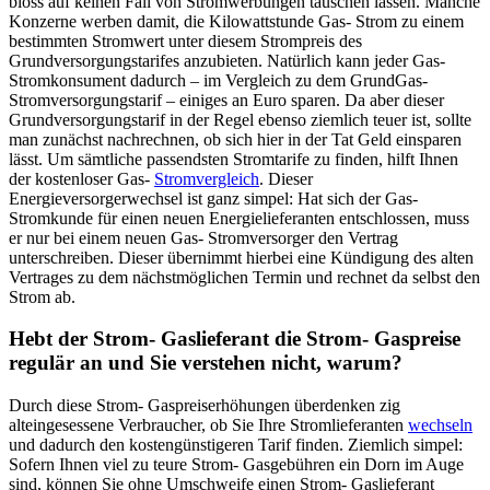
bloss auf keinen Fall von Stromwerbungen täuschen lassen. Manche
Konzerne werben damit, die Kilowattstunde Gas- Strom zu einem
bestimmten Stromwert unter diesem Strompreis des
Grundversorgungstarifes anzubieten. Natürlich kann jeder Gas-
Stromkonsument dadurch – im Vergleich zu dem GrundGas-
Stromversorgungstarif – einiges an Euro sparen. Da aber dieser
Grundversorgungstarif in der Regel ebenso ziemlich teuer ist, sollte
man zunächst nachrechnen, ob sich hier in der Tat Geld einsparen
lässt. Um sämtliche passendsten Stromtarife zu finden, hilft Ihnen
der kostenloser Gas-
Stromvergleich
. Dieser
Energieversorgerwechsel ist ganz simpel: Hat sich der Gas-
Stromkunde für einen neuen Energielieferanten entschlossen, muss
er nur bei einem neuen Gas- Stromversorger den Vertrag
unterschreiben. Dieser übernimmt hierbei eine Kündigung des alten
Vertrages zu dem nächstmöglichen Termin und rechnet da selbst den
Strom ab.
Hebt der Strom- Gaslieferant die Strom- Gaspreise
regulär an und Sie verstehen nicht, warum?
Durch diese Strom- Gaspreiserhöhungen überdenken zig
alteingesessene Verbraucher, ob Sie Ihre Stromlieferanten
wechseln
und dadurch den kostengünstigeren Tarif finden. Ziemlich simpel:
Sofern Ihnen viel zu teure Strom- Gasgebühren ein Dorn im Auge
sind, können Sie ohne Umschweife einen Strom- Gaslieferant