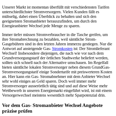
Unserer Markt ist momentan überfüllt mit verschiedensten Tarifen
unterschiedlichster Stromversorgern. Vielen Kunden fällt es
mühselig, dabei einen Überblick zu behalten und sich den
geeignetsten Stromanbieter herauszufinden, um durch den
Energieanbieter Wechsel jede Menge zu sparen.
Immer tiefer müssen Stromverbraucher in die Tasche greifen, um
ihre Stromabrechnung zu bezahlen, weil sämtliche Strom-
Gasgebühren sind in den letzten Jahren immerzu gestiegen. Nur die
Antwort auf ansteigende Gas-
Stromkosten
ist: Der Stromlieferant
Wechsel! Insbesondere diejenigen, die nach wie vor nach dem
Grundversorgungstarif der örtlichen Stadtwerke beliefert werden,
sollten sich schnell nach der Alternative umschauen. Im Regelfall
bieten sämtliche lokalen Stromversorger neben diesem GrundGas-
Stromversorgungstarif einige Sondertarife mit preiswerteren Kosten
an. Hier kann ein Gas- Stromabnehmer mit dem Anbieter Wechsel
sehr wohl einiges an Geld sparen. Doch weil immer mehr
Stromversorger ausserörtlich tätig sind und auf diese Weise mehr
Wettbewerb in unseren Energiemarkt eingeführt wird, ist mit einem
Versorgerwechsel meistens wesentlich mehr Sparpotenzial drin.
Vor dem Gas- Stromanbieter Wechsel Angebote
präzise prüfen