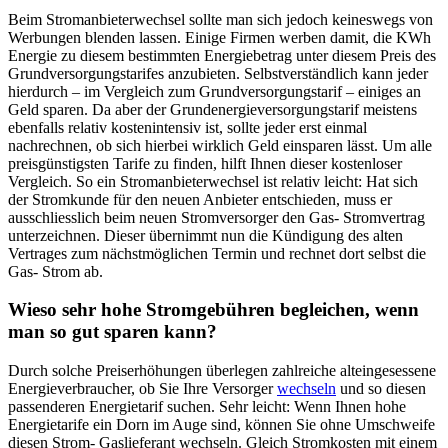
Beim Stromanbieterwechsel sollte man sich jedoch keineswegs von
Werbungen blenden lassen. Einige Firmen werben damit, die KWh
Energie zu diesem bestimmten Energiebetrag unter diesem Preis des
Grundversorgungstarifes anzubieten. Selbstverständlich kann jeder
hierdurch – im Vergleich zum Grundversorgungstarif – einiges an
Geld sparen. Da aber der Grundenergieversorgungstarif meistens
ebenfalls relativ kostenintensiv ist, sollte jeder erst einmal
nachrechnen, ob sich hierbei wirklich Geld einsparen lässt. Um alle
preisgünstigsten Tarife zu finden, hilft Ihnen dieser kostenloser
Vergleich. So ein Stromanbieterwechsel ist relativ leicht: Hat sich
der Stromkunde für den neuen Anbieter entschieden, muss er
ausschliesslich beim neuen Stromversorger den Gas- Stromvertrag
unterzeichnen. Dieser übernimmt nun die Kündigung des alten
Vertrages zum nächstmöglichen Termin und rechnet dort selbst die
Gas- Strom ab.
Wieso sehr hohe Stromgebühren begleichen, wenn
man so gut sparen kann?
Durch solche Preiserhöhungen überlegen zahlreiche alteingesessene
Energieverbraucher, ob Sie Ihre Versorger
wechseln
und so diesen
passenderen Energietarif suchen. Sehr leicht: Wenn Ihnen hohe
Energietarife ein Dorn im Auge sind, können Sie ohne Umschweife
diesen Strom- Gaslieferant wechseln. Gleich Stromkosten mit einem