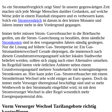
So ein Stromtarifvergleich zeigt Sinn! In unserer gegenwärtigen Zeit
machen sich jede Menge Menschen darüber Gedanken, auf welche
Weise jeder in einem Haushalt einsparen und es verbessern kann.
Solch ein
Stromvergleich
ist darum in den letzten Monaten und
Jahren immer mehr in den Vordergrund gegangen.
Immer tiefer müssen Strom- Gasverbraucher in die Brieftasche
greifen, um die Strom- Gasrechnung zu bezahlen, denn sämtliche
Stromkosten
sind in den vergangenden Jahren ständig gestiegen.
Nur die Lösung auf höhere Gas- Strompreise ist: Ein Gas-
Stromanbieterwechsel! Gerade diejenigen, die immernoch nach
diesem Grundstromversorgungstarif solcher lokalen Stadtwerke
beliefert werden, sollten sich zügig nach einer Alternative umsehen.
Im Regelfall bieten viele örtlichen Anbieter neben einem
Grundversorgungstarif mehrere Sondertarife mit kostengünstigeren
Stromkosten an. Hier kann jeder Gas- Stromverbraucher mit einem
Stromlieferant Wechsel sehr wohl einiges an Euro sparen. Doch da
immer mehr Versorger überregional beschäftigt sind und so mehr
Wettbewerb in den Strommarkt eingeführt wird, ist mit dem
Stromversorger Wechsel in aller Regel wesentlich mehr
Energiesparpotenzial drin.
Vorm Versorger Wechsel Tarifangebote richtig
kontrollieren