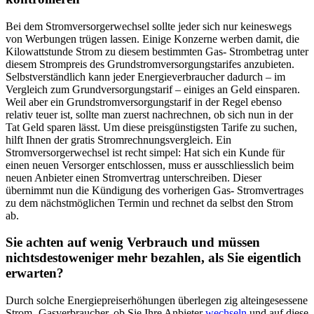
Bei dem Stromversorgerwechsel sollte jeder sich nur keineswegs
von Werbungen trügen lassen. Einige Konzerne werben damit, die
Kilowattstunde Strom zu diesem bestimmten Gas- Strombetrag unter
diesem Strompreis des Grundstromversorgungstarifes anzubieten.
Selbstverständlich kann jeder Energieverbraucher dadurch – im
Vergleich zum Grundversorgungstarif – einiges an Geld einsparen.
Weil aber ein Grundstromversorgungstarif in der Regel ebenso
relativ teuer ist, sollte man zuerst nachrechnen, ob sich nun in der
Tat Geld sparen lässt. Um diese preisgünstigsten Tarife zu suchen,
hilft Ihnen der gratis Stromrechnungsvergleich. Ein
Stromversorgerwechsel ist recht simpel: Hat sich ein Kunde für
einen neuen Versorger entschlossen, muss er ausschliesslich beim
neuen Anbieter einen Stromvertrag unterschreiben. Dieser
übernimmt nun die Kündigung des vorherigen Gas- Stromvertrages
zu dem nächstmöglichen Termin und rechnet da selbst den Strom
ab.
Sie achten auf wenig Verbrauch und müssen
nichtsdestoweniger mehr bezahlen, als Sie eigentlich
erwarten?
Durch solche Energiepreiserhöhungen überlegen zig alteingesessene
Strom- Gasverbraucher, ob Sie Ihre Anbieter
wechseln
und auf diese