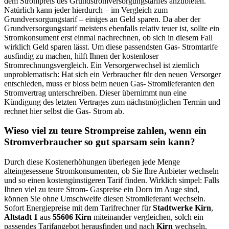
dem Strompreis des Grundstromversorgungstarifes anzubieten.
Natürlich kann jeder hierdurch – im Vergleich zum
Grundversorgungstarif – einiges an Geld sparen. Da aber der
Grundversorgungstarif meistens ebenfalls relativ teuer ist, sollte ein
Stromkonsument erst einmal nachrechnen, ob sich in diesem Fall
wirklich Geld sparen lässt. Um diese passendsten Gas- Stromtarife
ausfindig zu machen, hilft Ihnen der kostenloser
Stromrechnungsvergleich. Ein Versorgerwechsel ist ziemlich
unproblematisch: Hat sich ein Verbraucher für den neuen Versorger
entschieden, muss er bloss beim neuen Gas- Stromlieferanten den
Stromvertrag unterschreiben. Dieser übernimmt nun eine
Kündigung des letzten Vertrages zum nächstmöglichen Termin und
rechnet hier selbst die Gas- Strom ab.
Wieso viel zu teure Strompreise zahlen, wenn ein
Stromverbraucher so gut sparsam sein kann?
Durch diese Kostenerhöhungen überlegen jede Menge
alteingesessene Stromkonsumenten, ob Sie Ihre Anbieter wechseln
und so einen kostengünstigeren Tarif finden. Wirklich simpel: Falls
Ihnen viel zu teure Strom- Gaspreise ein Dorn im Auge sind,
können Sie ohne Umschweife diesen Stromlieferant wechseln.
Sofort Energiepreise mit dem Tarifrechner für
Stadtwerke Kirn
,
Altstadt 1
aus
55606 Kirn
miteinander vergleichen, solch ein
passendes Tarifangebot herausfinden und nach
Kirn
wechseln.