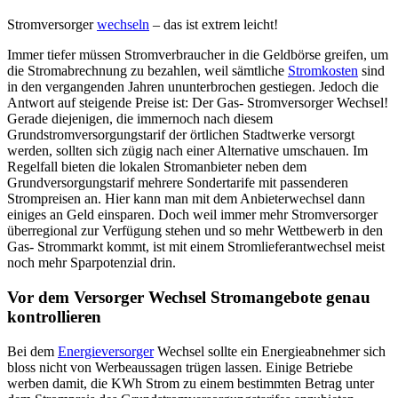
Stromversorger
wechseln
– das ist extrem leicht!
Immer tiefer müssen Stromverbraucher in die Geldbörse greifen, um
die Stromabrechnung zu bezahlen, weil sämtliche
Stromkosten
sind
in den vergangenden Jahren ununterbrochen gestiegen. Jedoch die
Antwort auf steigende Preise ist: Der Gas- Stromversorger Wechsel!
Gerade diejenigen, die immernoch nach diesem
Grundstromversorgungstarif der örtlichen Stadtwerke versorgt
werden, sollten sich zügig nach einer Alternative umschauen. Im
Regelfall bieten die lokalen Stromanbieter neben dem
Grundversorgungstarif mehrere Sondertarife mit passenderen
Strompreisen an. Hier kann man mit dem Anbieterwechsel dann
einiges an Geld einsparen. Doch weil immer mehr Stromversorger
überregional zur Verfügung stehen und so mehr Wettbewerb in den
Gas- Strommarkt kommt, ist mit einem Stromlieferantwechsel meist
noch mehr Sparpotenzial drin.
Vor dem Versorger Wechsel Stromangebote genau
kontrollieren
Bei dem
Energieversorger
Wechsel sollte ein Energieabnehmer sich
bloss nicht von Werbeaussagen trügen lassen. Einige Betriebe
werben damit, die KWh Strom zu einem bestimmten Betrag unter