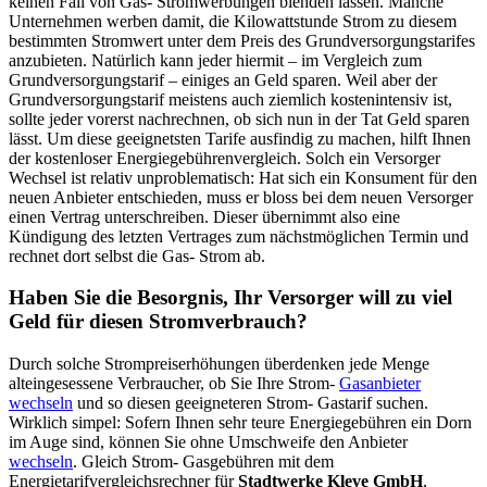
keinen Fall von Gas- Stromwerbungen blenden lassen. Manche
Unternehmen werben damit, die Kilowattstunde Strom zu diesem
bestimmten Stromwert unter dem Preis des Grundversorgungstarifes
anzubieten. Natürlich kann jeder hiermit – im Vergleich zum
Grundversorgungstarif – einiges an Geld sparen. Weil aber der
Grundversorgungstarif meistens auch ziemlich kostenintensiv ist,
sollte jeder vorerst nachrechnen, ob sich nun in der Tat Geld sparen
lässt. Um diese geeignetsten Tarife ausfindig zu machen, hilft Ihnen
der kostenloser Energiegebührenvergleich. Solch ein Versorger
Wechsel ist relativ unproblematisch: Hat sich ein Konsument für den
neuen Anbieter entschieden, muss er bloss bei dem neuen Versorger
einen Vertrag unterschreiben. Dieser übernimmt also eine
Kündigung des letzten Vertrages zum nächstmöglichen Termin und
rechnet dort selbst die Gas- Strom ab.
Haben Sie die Besorgnis, Ihr Versorger will zu viel
Geld für diesen Stromverbrauch?
Durch solche Strompreiserhöhungen überdenken jede Menge
alteingesessene Verbraucher, ob Sie Ihre Strom-
Gasanbieter
wechseln
und so diesen geeigneteren Strom- Gastarif suchen.
Wirklich simpel: Sofern Ihnen sehr teure Energiegebühren ein Dorn
im Auge sind, können Sie ohne Umschweife den Anbieter
wechseln
. Gleich Strom- Gasgebühren mit dem
Energietarifvergleichsrechner für
Stadtwerke Kleve GmbH
,