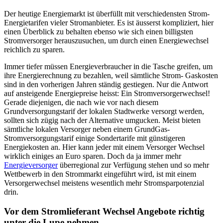
Der heutige Energiemarkt ist überfüllt mit verschiedensten Strom-
Energietarifen vieler Stromanbieter. Es ist äusserst kompliziert, hier
einen Überblick zu behalten ebenso wie sich einen billigsten
Stromversorger herauszusuchen, um durch einen Energiewechsel
reichlich zu sparen.
Immer tiefer müssen Energieverbraucher in die Tasche greifen, um
ihre Energierechnung zu bezahlen, weil sämtliche Strom- Gaskosten
sind in den vorherigen Jahren ständig gestiegen. Nur die Antwort
auf ansteigende Energiepreise heisst: Ein Stromversorgerwechsel!
Gerade diejenigen, die nach wie vor nach diesem
Grundversorgungstarif der lokalen Stadtwerke versorgt werden,
sollten sich zügig nach der Alternative umgucken. Meist bieten
sämtliche lokalen Versorger neben einem GrundGas-
Stromversorgungstarif einige Sondertarife mit günstigeren
Energiekosten an. Hier kann jeder mit einem Versorger Wechsel
wirklich einiges an Euro sparen. Doch da ja immer mehr
Energieversorger
überregional zur Verfügung stehen und so mehr
Wettbewerb in den Strommarkt eingeführt wird, ist mit einem
Versorgerwechsel meistens wesentlich mehr Stromsparpotenzial
drin.
Vor dem Stromlieferant Wechsel Angebote richtig
unter die Lupe nehmen