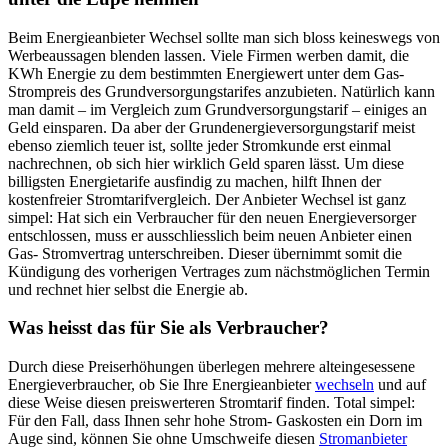
Beim Energieanbieter Wechsel sollte man sich bloss keineswegs von
Werbeaussagen blenden lassen. Viele Firmen werben damit, die
KWh Energie zu dem bestimmten Energiewert unter dem Gas-
Strompreis des Grundversorgungstarifes anzubieten. Natürlich kann
man damit – im Vergleich zum Grundversorgungstarif – einiges an
Geld einsparen. Da aber der Grundenergieversorgungstarif meist
ebenso ziemlich teuer ist, sollte jeder Stromkunde erst einmal
nachrechnen, ob sich hier wirklich Geld sparen lässt. Um diese
billigsten Energietarife ausfindig zu machen, hilft Ihnen der
kostenfreier Stromtarifvergleich. Der Anbieter Wechsel ist ganz
simpel: Hat sich ein Verbraucher für den neuen Energieversorger
entschlossen, muss er ausschliesslich beim neuen Anbieter einen
Gas- Stromvertrag unterschreiben. Dieser übernimmt somit die
Kündigung des vorherigen Vertrages zum nächstmöglichen Termin
und rechnet hier selbst die Energie ab.
Was heisst das für Sie als Verbraucher?
Durch diese Preiserhöhungen überlegen mehrere alteingesessene
Energieverbraucher, ob Sie Ihre Energieanbieter
wechseln
und auf
diese Weise diesen preiswerteren Stromtarif finden. Total simpel:
Für den Fall, dass Ihnen sehr hohe Strom- Gaskosten ein Dorn im
Auge sind, können Sie ohne Umschweife diesen
Stromanbieter