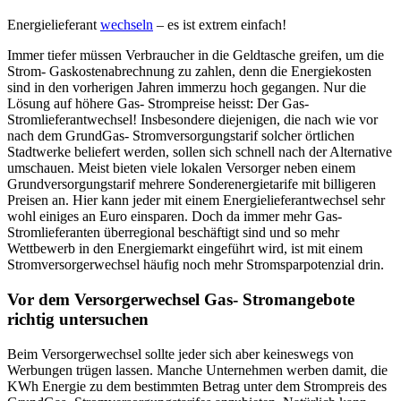
Energielieferant
wechseln
– es ist extrem einfach!
Immer tiefer müssen Verbraucher in die Geldtasche greifen, um die
Strom- Gaskostenabrechnung zu zahlen, denn die Energiekosten
sind in den vorherigen Jahren immerzu hoch gegangen. Nur die
Lösung auf höhere Gas- Strompreise heisst: Der Gas-
Stromlieferantwechsel! Insbesondere diejenigen, die nach wie vor
nach dem GrundGas- Stromversorgungstarif solcher örtlichen
Stadtwerke beliefert werden, sollen sich schnell nach der Alternative
umschauen. Meist bieten viele lokalen Versorger neben einem
Grundversorgungstarif mehrere Sonderenergietarife mit billigeren
Preisen an. Hier kann jeder mit einem Energielieferantwechsel sehr
wohl einiges an Euro einsparen. Doch da immer mehr Gas-
Stromlieferanten überregional beschäftigt sind und so mehr
Wettbewerb in den Energiemarkt eingeführt wird, ist mit einem
Stromversorgerwechsel häufig noch mehr Stromsparpotenzial drin.
Vor dem Versorgerwechsel Gas- Stromangebote
richtig untersuchen
Beim Versorgerwechsel sollte jeder sich aber keineswegs von
Werbungen trügen lassen. Manche Unternehmen werben damit, die
KWh Energie zu dem bestimmten Betrag unter dem Strompreis des