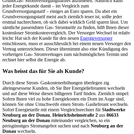
GrundGas- Stromversorgungstarifes anzubieten. Natürlich kann
jeder Energiekunde damit – im Vergleich zum
Grundversorgungstarif – einiges an Euro sparen. Da aber ein
Grundversorgungstarif meist auch ziemlich teuer ist, sollte jeder
erstmal nachrechnen, ob sich dabei wirklich Geld sparen lässt. Um
sämtliche passendsten Gas- Stromtarife zu finden, hilft Ihnen dieser
kostenloser Stromkostenvergleich. Der Versorger Wechsel ist relativ
leicht: Hat sich der Kunde für den neuen
Energieversorger
entschlossen, muss er ausschliesslich bei einem neuen Versorger den
Vertrag unterzeichnen. Dieser übernimmt also eine Kündigung des
vorherigen Gas- Stromvertrages zum nächstmöglichen Termin und
rechnet hier selbst die Energie ab.
Was heisst das für Sie als Kunde?
Durch diese Strom- Gaskostenerhöhungen überlegen zig
alteingesessene Kunden, ob Sie Ihre Energielieferanten wechseln
und auf diese Weise diesen billigeren Tarif finden. Ziemlich simpel:
Sofern Ihnen viel zu hohe Energiekosten ein Dorn im Auge sind,
können Sie ohne Umschweife einen Strom- Gaslieferant wechseln.
Sofort Energietarife mit einem Vergleichsrechner für
Stadtwerke
Neuburg an der Donau
,
Heinrichsheimstraße 2
aus
86633
Neuburg an der Donau
miteinander vergleichen, so ein
preisgünstiges Stromangebot suchen und nach
Neuburg an der
Donau
wechseln.