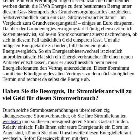
keinen Fall von Werbungen trügen lassen. Manche Unternehmen
werben damit, die KWh Energie zu dem bestimmten Betrag unter
diesem Gas- Strompreis des Grundversorgungstarifes anzubieten.
Selbstverständlich kann ein Gas- Stromverbraucher damit – im
Vergleich zum Grundversorgungstarif – einiges an Euro einsparen.
Da aber der Grundenergieversorgungstarif häufig ebenso ziemlich
kostenintensiv ist, sollte ein Stromkonsument zuerst nachrechnen, ob
sich in diesem Fall tatsächlich Geld einsparen lässt. Um alle
billigsten Energietarife zu finden, hilft Ihnen ein gratis
Energievergleich. So ein Energieanbieterwechsel ist ziemlich
unproblematisch: Hat sich ein Energieverbraucher für einen neuen
Anbieter entschlossen, muss er ausschliesslich beim neuen
Energielieferanten den Vertrag unterzeichnen. Dieser übernimmt
somit eine Kündigung des alten Vertrages zu dem nächstmöglichen
Termin und rechnet da selbst die Energie ab.
Haben Sie die Besorgnis, Ihr Stromlieferant will zu
viel Geld für diesen Stromverbrauch?
Durch solche Stromkostenerhöhungen überdenken zig
alteingesessene Stromverbraucher, ob Sie Ihre Stromlieferanten
wechseln
und so diesen preisgünstigeren Strom- Gastarif finden.
Relativ einfach: Falls Ihnen sehr teure Energietarife ein Dorn im
Auge sind, können Sie ohne Umschweife diesen Energielieferant
wechseln. Sofort Energiegebühren mit dem