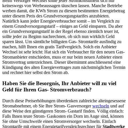
Beim Versorger Wechsel sollte jeder Stromkonsument sich nur
keineswegs von Werbeaussagen täuschen lassen. Manche Betriebe
werben damit, die KWh Strom zu diesem bestimmten Energiebetrag
unter diesem Preis des Grundversorgungstarifes anzubieten.
Natürlich kann jeder Energieverbraucher somit – im Vergleich zu
einem Grundversorgungstarif – einiges an Geld einsparen. Da aber
ein Grundversorgungstarif in der Regel ebenso ziemlich teuer ist,
sollte jeder zu Beginn nachrechnen, ob sich nun wirklich Geld
sparen lässt. Um sämtliche billigsten Gas- Stromtarife ausfindig zu
machen, hilft Ihnen ein gratis Tarifvergleich. Solch ein Anbieter
Wechsel ist sehr leicht: Hat sich ein Verbraucher für den neuen Gas-
Stromanbieter entschieden, muss er nur beim neuen Anbieter einen
Stromvertrag unterzeichnen. Dieser übernimmt anschliessend eine
Kündigung des alten Energievertrages zum nächstmöglichen Termin
und rechnet hier selbst den Strom ab.
Haben Sie die Besorgnis, Ihr Anbieter will zu viel
Geld für Ihren Gas- Stromverbrauch?
Durch diese Preiserhöhungen überdenken zahlreiche alteingesessene
Stromabnehmer, ob Sie Ihre Strom- Gasversorger
wechseln
und auf
diese Weise den günstigeren Strom- Gastarif finden. Völlig einfach:
Falls Ihnen teure Strom- Gaskosten ein Dorn im Auge sind, können
Sie ohne Umschweife einen Stromversorger wechseln. Einfach
Stromtarife mit einem Energietarifvergleichsrechner für
Stadtwerke