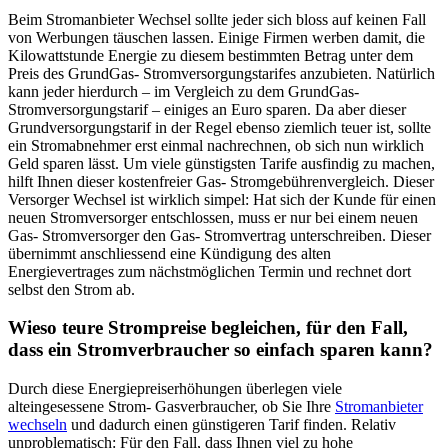
Beim Stromanbieter Wechsel sollte jeder sich bloss auf keinen Fall
von Werbungen täuschen lassen. Einige Firmen werben damit, die
Kilowattstunde Energie zu diesem bestimmten Betrag unter dem
Preis des GrundGas- Stromversorgungstarifes anzubieten. Natürlich
kann jeder hierdurch – im Vergleich zu dem GrundGas-
Stromversorgungstarif – einiges an Euro sparen. Da aber dieser
Grundversorgungstarif in der Regel ebenso ziemlich teuer ist, sollte
ein Stromabnehmer erst einmal nachrechnen, ob sich nun wirklich
Geld sparen lässt. Um viele günstigsten Tarife ausfindig zu machen,
hilft Ihnen dieser kostenfreier Gas- Stromgebührenvergleich. Dieser
Versorger Wechsel ist wirklich simpel: Hat sich der Kunde für einen
neuen Stromversorger entschlossen, muss er nur bei einem neuen
Gas- Stromversorger den Gas- Stromvertrag unterschreiben. Dieser
übernimmt anschliessend eine Kündigung des alten
Energievertrages zum nächstmöglichen Termin und rechnet dort
selbst den Strom ab.
Wieso teure Strompreise begleichen, für den Fall,
dass ein Stromverbraucher so einfach sparen kann?
Durch diese Energiepreiserhöhungen überlegen viele
alteingesessene Strom- Gasverbraucher, ob Sie Ihre
Stromanbieter
wechseln
und dadurch einen günstigeren Tarif finden. Relativ
unproblematisch: Für den Fall, dass Ihnen viel zu hohe