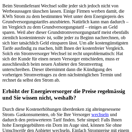
Beim Stromlieferant Wechsel sollte jeder sich jedoch nicht von
Werbeaussagen täuschen lassen. Einige Firmen werben damit, die
KWh Strom zu dem bestimmten Wert unter dem Energiepreis des
Grundversorgungstarifes anzubieten. Natürlich kann man dadurch –
im Vergleich zu dem Grundversorgungstarif – einiges an Geld
sparen. Weil aber dieser Grundstromversorgungstarif meist ebenfalls
ziemlich kostenintensiv ist, sollte jeder zu Beginn nachrechnen, ob
sich hier tatsächlich Geld einsparen lässt. Um alle kostengünstigsten
Tarife ausfindig zu machen, hilft Ihnen der kostenfreier Vergleich.
Solch ein Stromversorger Wechsel ist recht unproblematisch: Hat
sich der Kunde für einen neuen Versorger entschieden, muss er
ausschliesslich beim neuen Anbieter den Stromvertrag
unterschreiben. Dieser übernimmt dann die Kündigung des
vorherigen Stromvertrages zu dem nächstmöglichen Termin und
rechnet da selbst den Strom ab.
Erhöht der Energieversorger die Preise regelmässig
und Sie wissen nicht, weshalb?
Durch diese Kostenerhöhungen überdenken zig alteingesessene
Strom- Gaskonsumenten, ob Sie Ihre Versorger
wechseln
und
dadurch den preiswerteren Tarif finden. Sehr simpel: Falls Ihnen
hohe Energiegebühren ein Dorn im Auge sind, können Sie ohne
Umschweife den Anbieter wechseln. Einfach Strompreise mit einem