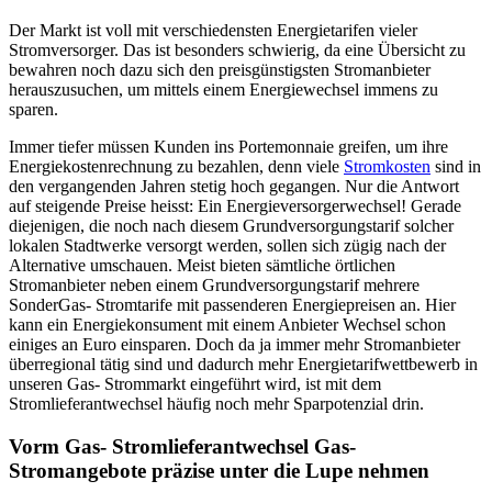
Der Markt ist voll mit verschiedensten Energietarifen vieler
Stromversorger. Das ist besonders schwierig, da eine Übersicht zu
bewahren noch dazu sich den preisgünstigsten Stromanbieter
herauszusuchen, um mittels einem Energiewechsel immens zu
sparen.
Immer tiefer müssen Kunden ins Portemonnaie greifen, um ihre
Energiekostenrechnung zu bezahlen, denn viele
Stromkosten
sind in
den vergangenden Jahren stetig hoch gegangen. Nur die Antwort
auf steigende Preise heisst: Ein Energieversorgerwechsel! Gerade
diejenigen, die noch nach diesem Grundversorgungstarif solcher
lokalen Stadtwerke versorgt werden, sollen sich zügig nach der
Alternative umschauen. Meist bieten sämtliche örtlichen
Stromanbieter neben einem Grundversorgungstarif mehrere
SonderGas- Stromtarife mit passenderen Energiepreisen an. Hier
kann ein Energiekonsument mit einem Anbieter Wechsel schon
einiges an Euro einsparen. Doch da ja immer mehr Stromanbieter
überregional tätig sind und dadurch mehr Energietarifwettbewerb in
unseren Gas- Strommarkt eingeführt wird, ist mit dem
Stromlieferantwechsel häufig noch mehr Sparpotenzial drin.
Vorm Gas- Stromlieferantwechsel Gas-
Stromangebote präzise unter die Lupe nehmen