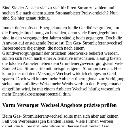
Sind Sie der Ansicht viel zu viel für Ihren Strom zu zahlen und
suchen Sie nach einem guten Stromanbieter Preisvergleich? Nun
sind Sie hier genau richtig.
Immer tiefer müssen Energiekunden in die Geldbörse greifen, um
die Energieabrechnung zu bezahlen, denn viele Energiegebühren
sind in den vergangenden Jahren ständig hoch gegangen. Doch die
Antwort auf ansteigende Preise ist: Ein Gas- Stromlieferantwechsel!
Insbesondere diejenigen, die noch nach einem
Grundversorgungstarif der örtlichen Stadtwerke beliefert werden,
sollten sich rasch nach einer Alternative umschauen. Häufig bieten
die lokalen Anbieter neben dem Grundenergieversorgungstarif viele
SonderGas- Stromtarife mit preisgünstigeren Strompreisen an. Hier
kann jeder mit dem Versorger Wechsel wirklich einiges an Geld
sparen. Doch weil immer mehr Anbieter überregional zur Verfügung
stehen und auf diese Weise mehr Wettbewerb in den Energiemarkt
eingeführt wird, ist mit einem Anbieter Wechsel häufig wesentlich
mehr Energiekostensparpotenzial drin.
Vorm Versorger Wechsel Angebote präzise prüfen
Beim Gas- Stromlieferantwechsel sollte man sich aber auf keinen
Fall von Werbeaussagen blenden lassen. Viele Firmen werben
damit, die Kilowattstunde Strom zu diesem bestimmten Gas-