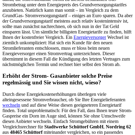
Strombetrag unter dem Energiepreis des Grundversorgungstarifes
anzubieten. Natürlich kann man somit – im Vergleich zu dem
GrundGas- Stromversorgungstarif – einiges an Euro sparen. Da aber
der Grundversorgungstarif meistens auch relativ kostenintensiv ist,
sollte man zunächst nachrechnen, ob sich nun in der Tat Geld
einsparen lässt. Um sämtliche billigsten Energietarife zu finden, hilft
Ihnen der kostenfreier Vergleich. Ein
Energieversorger
Wechsel ist
ziemlich unkompliziert: Hat sich ein Kunde für den neuen
Stromlieferanten entschlossen, muss er bloss beim neuen
Energieversorger einen Stromvertrag unterzeichnen. Dieser
übernimmt in diesem Fall die Kündigung des letzten Vertrages zum
nächstmöglichen Termin und rechnet hier selbst den Strom ab.
Erhöht der Strom- Gasanbieter solche Preise
regelmässig und Sie wissen nicht, wieso?
Durch diese Energiekostenerhöhungen überlegen viele
alteingesessene Stromverbraucher, ob Sie Ihre Energielieferanten
wechseln
und auf diese Weise diesen geeigneteren Energietarif
finden. Total unproblematisch: Für den Fall, dass Ihnen teure Strom-
Gaspreise ein Dorn im Auge sind, können Sie ohne Umschweife
diesen Anbieter wechseln. Einfach Stromgebühren mit einem
Vergleichsrechner für
Stadtwerke Schüttorf GmbH
,
Nordring 62
aus
48465 Schüttorf
miteinander vergleichen, so ein passendes