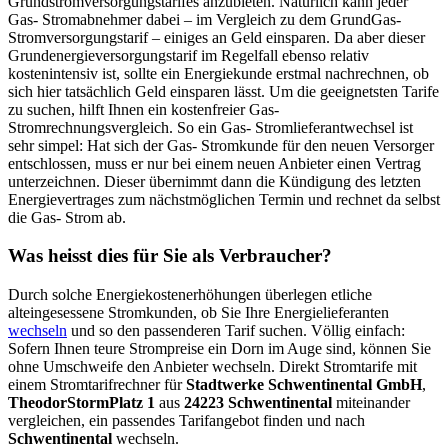
Grundstromversorgungstarifes anzubieten. Natürlich kann jeder
Gas- Stromabnehmer dabei – im Vergleich zu dem GrundGas-
Stromversorgungstarif – einiges an Geld einsparen. Da aber dieser
Grundenergieversorgungstarif im Regelfall ebenso relativ
kostenintensiv ist, sollte ein Energiekunde erstmal nachrechnen, ob
sich hier tatsächlich Geld einsparen lässt. Um die geeignetsten Tarife
zu suchen, hilft Ihnen ein kostenfreier Gas-
Stromrechnungsvergleich. So ein Gas- Stromlieferantwechsel ist
sehr simpel: Hat sich der Gas- Stromkunde für den neuen Versorger
entschlossen, muss er nur bei einem neuen Anbieter einen Vertrag
unterzeichnen. Dieser übernimmt dann die Kündigung des letzten
Energievertrages zum nächstmöglichen Termin und rechnet da selbst
die Gas- Strom ab.
Was heisst dies für Sie als Verbraucher?
Durch solche Energiekostenerhöhungen überlegen etliche
alteingesessene Stromkunden, ob Sie Ihre Energielieferanten
wechseln
und so den passenderen Tarif suchen. Völlig einfach:
Sofern Ihnen teure Strompreise ein Dorn im Auge sind, können Sie
ohne Umschweife den Anbieter wechseln. Direkt Stromtarife mit
einem Stromtarifrechner für
Stadtwerke Schwentinental GmbH
,
TheodorStormPlatz 1
aus
24223 Schwentinental
miteinander
vergleichen, ein passendes Tarifangebot finden und nach
Schwentinental
wechseln.