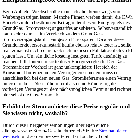
Beim Anbieter Wechsel sollte man sich aber keineswegs von
Werbungen trügen lassen. Manche Firmen werben damit, die KWh
Energie zu dem bestimmten Betrag unter diesem Energiepreis des
GrundGas- Stromversorgungstarifes anzubieten. Selbstverständlich
kann jeder damit – im Vergleich zu dem GrundGas-
Stromversorgungstarif – einiges an Euro sparen. Da aber dieser
Grundenergieversorgungstarif häufig ebenso relativ teuer ist, sollte
man zunächst nachrechnen, ob sich in diesem Fall tatsächlich Geld
sparen lässt. Um sämtliche kostengünstigsten Tarife ausfindig zu
machen, hilft Ihnen ein kostenloser Energievergleich. Der Gas-
Stromanbieter Wechsel ist ganz unkompliziert: Hat sich der
Konsument für einen neuen Versorger entschieden, muss er
ausschliesslich bei dem neuen Gas- Stromlieferanten einen Vertrag
unterschreiben. Dieser übernimmt also eine Kündigung des
vorherigen Vertrages zu dem nächstmöglichen Termin und rechnet
hier selbst die Gas- Strom ab.
Erhöht der Stromanbieter diese Preise regulär und
Sie wissen nicht, weshalb?
Durch diese Energiepreiserhöhungen überlegen etliche
alteingesessene Strom- Gasabnehmer, ob Sie Ihre
Stromanbieter
wechseln
und so den preiswerteren Tarif suchen. Total