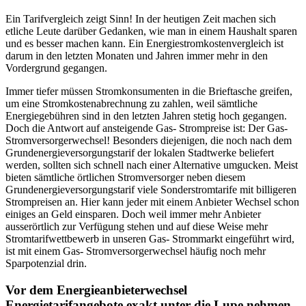
Ein Tarifvergleich zeigt Sinn! In der heutigen Zeit machen sich
etliche Leute darüber Gedanken, wie man in einem Haushalt sparen
und es besser machen kann. Ein Energiestromkostenvergleich ist
darum in den letzten Monaten und Jahren immer mehr in den
Vordergrund gegangen.
Immer tiefer müssen Stromkonsumenten in die Brieftasche greifen,
um eine Stromkostenabrechnung zu zahlen, weil sämtliche
Energiegebühren sind in den letzten Jahren stetig hoch gegangen.
Doch die Antwort auf ansteigende Gas- Strompreise ist: Der Gas-
Stromversorgerwechsel! Besonders diejenigen, die noch nach dem
Grundenergieversorgungstarif der lokalen Stadtwerke beliefert
werden, sollten sich schnell nach einer Alternative umgucken. Meist
bieten sämtliche örtlichen Stromversorger neben diesem
Grundenergieversorgungstarif viele Sonderstromtarife mit billigeren
Strompreisen an. Hier kann jeder mit einem Anbieter Wechsel schon
einiges an Geld einsparen. Doch weil immer mehr Anbieter
ausserörtlich zur Verfügung stehen und auf diese Weise mehr
Stromtarifwettbewerb in unseren Gas- Strommarkt eingeführt wird,
ist mit einem Gas- Stromversorgerwechsel häufig noch mehr
Sparpotenzial drin.
Vor dem Energieanbieterwechsel
Energietarifangebote exakt unter die Lupe nehmen