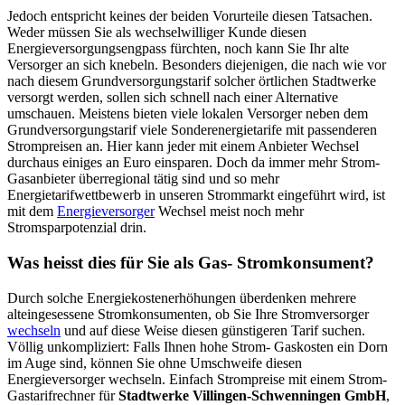
Jedoch entspricht keines der beiden Vorurteile diesen Tatsachen.
Weder müssen Sie als wechselwilliger Kunde diesen
Energieversorgungsengpass fürchten, noch kann Sie Ihr alte
Versorger an sich knebeln. Besonders diejenigen, die nach wie vor
nach diesem Grundversorgungstarif solcher örtlichen Stadtwerke
versorgt werden, sollen sich schnell nach einer Alternative
umschauen. Meistens bieten viele lokalen Versorger neben dem
Grundversorgungstarif viele Sonderenergietarife mit passenderen
Strompreisen an. Hier kann jeder mit einem Anbieter Wechsel
durchaus einiges an Euro einsparen. Doch da immer mehr Strom-
Gasanbieter überregional tätig sind und so mehr
Energietarifwettbewerb in unseren Strommarkt eingeführt wird, ist
mit dem
Energieversorger
Wechsel meist noch mehr
Stromsparpotenzial drin.
Was heisst dies für Sie als Gas- Stromkonsument?
Durch solche Energiekostenerhöhungen überdenken mehrere
alteingesessene Stromkonsumenten, ob Sie Ihre Stromversorger
wechseln
und auf diese Weise diesen günstigeren Tarif suchen.
Völlig unkompliziert: Falls Ihnen hohe Strom- Gaskosten ein Dorn
im Auge sind, können Sie ohne Umschweife diesen
Energieversorger wechseln. Einfach Strompreise mit einem Strom-
Gastarifrechner für
Stadtwerke Villingen-Schwenningen GmbH
,