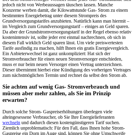
jedoch nicht von Werbeaussagen täuschen lassen. Manche
Konzerne werben damit, die Kilowattstunde Gas- Strom zu einem
bestimmten Energiebetrag unter diesem Strompreis des
Grundversorgungstarifes anzubieten. Natürlich kann man hiermit –
im Vergleich zum Grundversorgungstarif – einiges an Geld sparen.
Da aber der Grundstromversorgungstarif in der Regel ebenso relativ
kostenintensiv ist, sollte jeder erst einmal nachrechnen, ob sich in
diesem Fall wirklich Geld sparen lässt. Um viele preiswertesten
Tarife ausfindig zu machen, hilft Ihnen ein gratis Energievergleich.
Ein Anbieterwechsel ist ganz unkompliziert: Hat sich der
Stromverbraucher für einen neuen Stromversorger entschieden,
muss er nur beim neuen Versorger einen Vertrag unterzeichnen.
Dieser übernimmt hierbei eine Kündigung des vorherigen Vertrages
zum nächstmöglichen Termin und rechnet da selbst den Strom ab.
Sie achten auf wenig Gas- Stromverbrauch und
müssen aber mehr zahlen, als Sie im Prinzip
erwarten?
Durch solche Strom- Gaspreiserhöhungen überlegen viele
alteingesessene Verbraucher, ob Sie Ihre Energielieferanten
wechseln
und dadurch diesen kostengünstigeren Tarif suchen.
Ziemlich unproblematisch: Für den Fall, dass Ihnen hohe Strom-
Gaspreise ein Dorn im Auge sind, können Sie ohne Umschweife